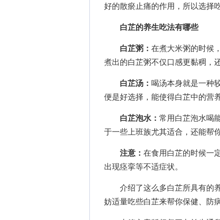
好的散瘀止痛的作用，所以选择
白芷的养生吃法有哪些
白芷粥：
在煮大米粥的时候
煮出的白芷粥不仅口感更黏稠，
白芷汤：
喝汤本身就是一种较
便是好选择，能使得白芷中的营
白芷泡水：
常用
白芷泡水喝
于一些上班族尤其适合，还能帮
注意：
在食用白芷的时候一
出现痉挛等不适症状。
介绍了这么多白芷所具有的养生
妨适量吃些白芷来帮你保健、防病