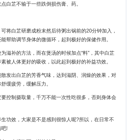
吃点白芷不输于一些跌倒损伤膏、药。
，可将白芷研磨成粉末然后待粥出锅前的20分钟加入，
还能帮助调节身体的微循环，起到极好的保健作用。
为滋补的方法，而在煲汤的时候加点“料”，其中白芷
养素被人体更好的吸收，以此起到极好的补益功效。
能散发出白芷的芳香气味，达到滋阴、润燥的效果，对
你舒缓疲劳，缓解压力。
定要控制摄取量，千万不能一次性吃很多，否则身体会
功效，大家是不是感到很惊人呢?所以，在日常不
吧!