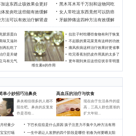
枣加这东西止咳效果会更好
黑木耳木耳千万别和这物同吃
桃体发炎吃这些能有效缓解
女人常吃这东西竟然可以防癌
些方法可以有效治疗解肾虚
牙龈肿痛这四种方法有效缓解
充胶原蛋白
拉肚子时吃哪些食物有利于恢复
美味又滋补
不起眼的黄花菜竟有这样的功效
别再乱吃了
痛风疾病这样治疗效果好更省事
治疗是关键
吃完香蕉别扔皮作用真的太多了
立马有元气
更年期到来后这些症状非常明显
维生素e的作用
个简单小妙招巧治鼻炎
高血压的治疗与饮食
鼻炎相信很多的人都不
现在由于生活条件的提
陌生吧。鼻炎的反复发
高，三高人群也逐渐的
作是否给...
扩大年轻...
月经量少
下巴长痘痘是什么原因
孩子注意力不集中九种方法有用
宝宝打嗝
一生中易让人发胖的四个阶段是哪些
初春为何要晒太阳