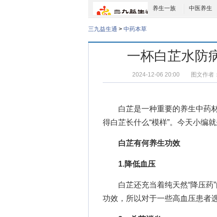
养生一族
中医养生
三九益生通
>
中药本草
一杯白芷水防
2024-12-06 20:00
图文作者
白芷是一种重要的养生中药材
得白芷长什么“模样”。今天小编
白芷有何养生功效
1.降低血压
白芷还充当着纯天然“降压药”
功效，所以对于一些高血压患者