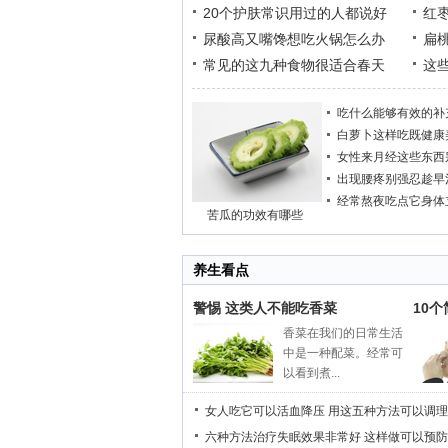
20个护肤常识用过的人都说好
红
尿酸高又嘴馋想吃火锅怎么办
扁
常见的这九种食物很适合春天
这
吃什么能够有效的补
白萝卜这样吃既健康
女性来月经这些东西
出现腰疼别强忍趁早
经常熬夜吃点它身体
苦瓜的功效有哪些
养生看点
警惕 这类人不能吃香菜
10
香菜在我们的日常生活
中是一种配菜。经常可
以看到煮...
女人吃它可以活血降压
用这五种方法可以调理
六种方法治疗失眠效果非常好
这样做可以预防