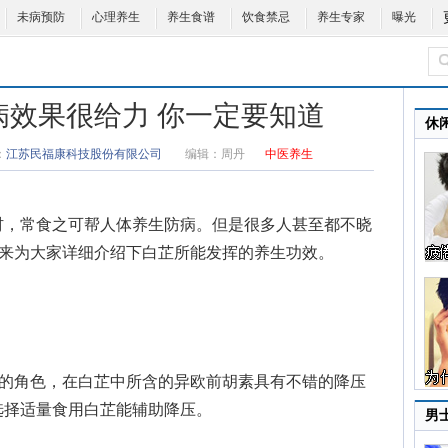
未病预防
心理养生
养生食谱
饮食禁忌
养生专家
曝光
病效果很给力 你一定要知道
休
：
江苏民福康科技股份有限公司
编辑：
周丹
中医养生
，常食之可帮人体养生防病。但是很多人甚至都不晓
就来为大家详细介绍下白芷所能发挥的养生功效。
的角色，在白芷中所含的异欧前胡素具有不错的降压
选择适量食用白芷能辅助降压。
男