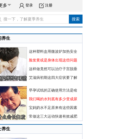
更多
登录
注册
闲养生
这种塑料盒用微波炉加热安全
脸发黄或是身体出现这些问题
这样做竟然可以治疗子宫脱垂
艾滋病初期这四大症状要了解
早孕试纸的正确使用方法是啥
我们喝的水到底有多少变成尿
宝妈奶水不足原来有这些因素
常做这三大运动快速有效减肥
士养生