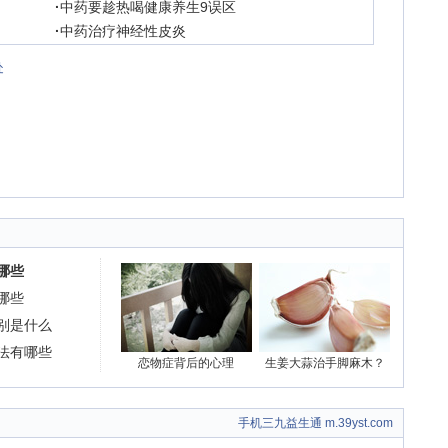
·
中药要趁热喝健康养生9误区
·
中药治疗神经性皮炎
处
哪些
哪些
别是什么
法有哪些
恋物症背后的心理
生姜大蒜治手脚麻木？
手机三九益生通 m.39yst.com