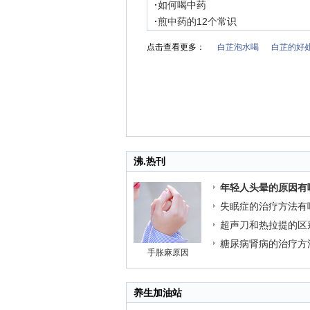
·
如何喝中药
·
煎中药的12个常识
点击查看更多：
白芷泡水喝
白芷的好
沸.热刊
年轻人头晕的原因有
失眠症的治疗方法有
超声刀和热拉提的区
糖尿病肾病的治疗方
手胀麻原因
养生加油站