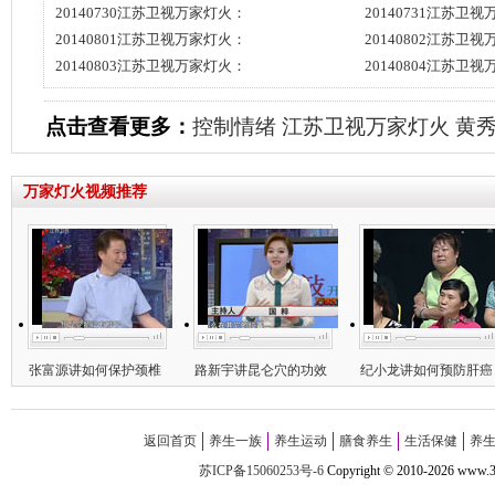
20140730江苏卫视万家灯火：
20140731江苏卫
20140801江苏卫视万家灯火：
20140802江苏卫
20140803江苏卫视万家灯火：
20140804江苏卫
点击查看更多：
控制情绪
江苏卫视万家灯火
黄
万家灯火视频推荐
张富源讲如何保护颈椎
路新宇讲昆仑穴的功效
纪小龙讲如何预防肝癌
返回首页
养生一族
养生运动
膳食养生
生活保健
养
苏ICP备15060253号-6
Copyright
©
2010-
2026 w