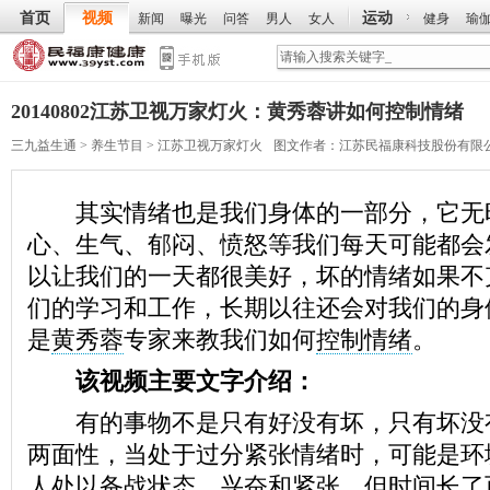
首页
视频
运动
新闻
曝光
问答
男人
女人
健身
瑜
20140802江苏卫视万家灯火：黄秀蓉讲如何控制情绪
三九益生通
>
养生节目
>
江苏卫视万家灯火
图文作者：
江苏民福康科技股份有限
其实情绪也是我们身体的一部分，它无
心、生气、郁闷、愤怒等我们每天可能都会
以让我们的一天都很美好，坏的情绪如果不
们的学习和工作，长期以往还会对我们的身
是
黄秀蓉
专家来教我们如何
控制情绪
。
该视频主要文字介绍：
有的事物不是只有好没有坏，只有坏没
两面性，当处于过分紧张情绪时，可能是环
人处以备战状态，兴奋和紧张，但时间长了