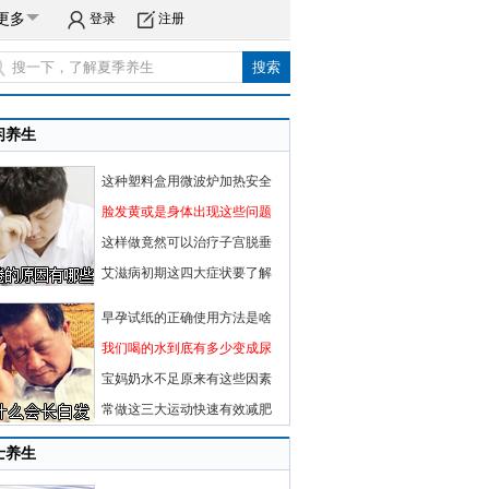
更多
登录
注册
闲养生
这种塑料盒用微波炉加热安全
脸发黄或是身体出现这些问题
这样做竟然可以治疗子宫脱垂
艾滋病初期这四大症状要了解
早孕试纸的正确使用方法是啥
我们喝的水到底有多少变成尿
宝妈奶水不足原来有这些因素
常做这三大运动快速有效减肥
士养生