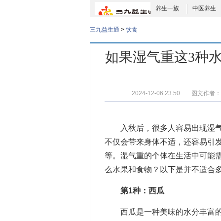
养生一族
中医养生
三九益生通
>
饮食
如果湿气重这3种
2024-12-06 23:50
图文作者：
入秋后，很多人容易出现湿气
不仅会带来身体不适，还容易引
等。湿气重的个体在生活中可能
么水果和食物
？以下是并不适合
第1种：西瓜
西瓜是一种美味的水分丰富的