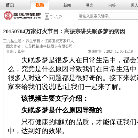
首页
视频
新闻
曝光
问答
男
膳食
保
武术
气功
食谱
营养
20150704万家灯火节目：高振宗讲失眠多梦的病因
三九益生通
>
养生节目
>
江苏卫视万家灯火
图文作者：
江苏民福康科技股份有限公司
责编：葛宇
发表时间：2024-12-06 15:19
失眠多梦是很多人在日常生活中，都会
么，究竟是什么原因导致我们在日常生活中
很多人对这个问题都是很好奇的。接下来就
家来给我们说说吧!让我们一起来了解。
该视频主要文字介绍：
失眠多梦是什么原因导致的
只有健康的睡眠的品质，才能保证我们
中，达到好的效果。