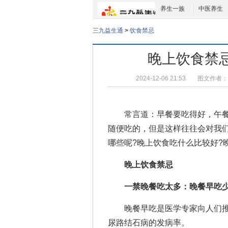
养生一族
中医养生
三九益生通
>
饮食禁忌
晚上饮食禁
2024-12-06 21:53
图文作者：
常言道：早餐要吃得好，午餐
随便吃的，但是这样往往会对我
哪些呢?
晚上饮食吃什么
比较好?
晚上饮食禁忌
一禁晚餐吃太多：晚餐早吃少
晚餐早吃是医学专家向人们推
尿路结石病的发病率。