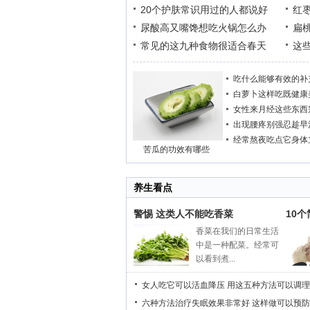
20个护肤常识用过的人都说好
红
尿酸高又嘴馋想吃火锅怎么办
扁
常见的这九种食物很适合春天
这
吃什么能够有效的补
白萝卜这样吃既健康
女性来月经这些东西
出现腰疼别强忍趁早
经常熬夜吃点它身体
苦瓜的功效有哪些
养生看点
警惕 这类人不能吃香菜
10
香菜在我们的日常生活
中是一种配菜。经常可
以看到煮...
女人吃它可以活血降压
用这五种方法可以调理
六种方法治疗失眠效果非常好
这样做可以预防