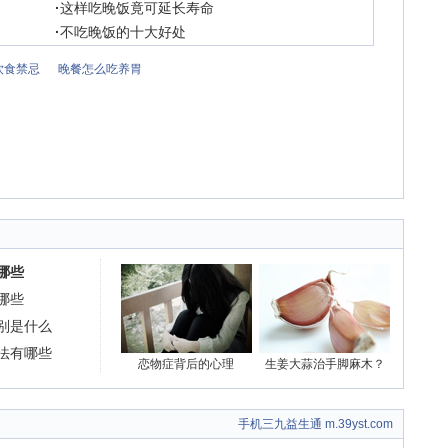
·
这样吃晚饭竟可延长寿命
·
不吃晚饭的十大好处
饮食禁忌
晚餐怎么吃养胃
哪些
哪些
别是什么
法有哪些
恋物症背后的心理
生姜大蒜治手脚麻木？
手机三九益生通 m.39yst.com