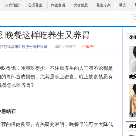
未病预防
心理养生
养生食谱
饮食禁忌
养生专家
曝光
忌 晚餐这样吃养生又养胃
休
江苏民福康科技股份有限公司
编辑：
张雅芬
中医养生
吃得饱，晚餐吃得少。不注重养生的人三餐不论都是
们的胃部造成损伤，尤其是晚上进食。
晚上饮食禁忌
有
晚餐怎么吃养胃
?
患结石
荐的保健良策。有关研究表明，晚餐早吃可大大降低
男