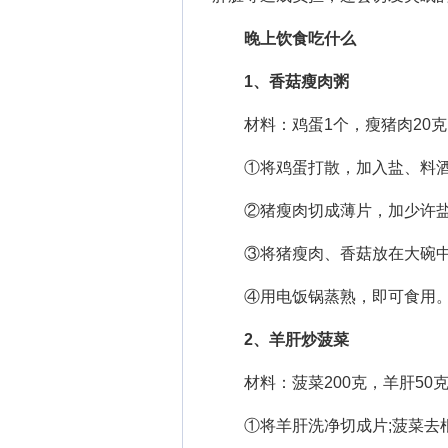
晚上饮食吃什么
1、香菇瘦肉粥
材料：鸡蛋1个，瘦猪肉20克
①将鸡蛋打散，加入盐、料酒
②猪瘦肉切成薄片，加少许盐、
③将猪瘦肉、香菇放在大碗中
④用电饭锅蒸熟，即可食用
2、羊肝炒菠菜
材料：菠菜200克，羊肝50
①将羊肝洗净切成片;菠菜去