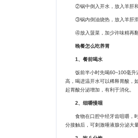
②锅中倒入开水，放入羊肝和
③锅内倒油烧热，放入羊肝滑
④放入菠菜，加少许味精再翻
晚餐怎么吃养胃
1、餐前喝水
饭前半小时先喝60~100毫升
高，喝进温开水可以稀释胃酸，
起胃酸分泌增加，有利于消化。
2、细嚼慢咽
食物在口腔中经牙齿咀嚼，时
分接触后，可刺激唾液腺分泌大