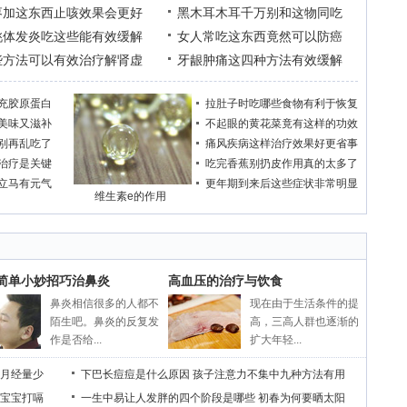
枣加这东西止咳效果会更好
黑木耳木耳千万别和这物同吃
桃体发炎吃这些能有效缓解
女人常吃这东西竟然可以防癌
些方法可以有效治疗解肾虚
牙龈肿痛这四种方法有效缓解
充胶原蛋白
拉肚子时吃哪些食物有利于恢复
美味又滋补
不起眼的黄花菜竟有这样的功效
别再乱吃了
痛风疾病这样治疗效果好更省事
治疗是关键
吃完香蕉别扔皮作用真的太多了
立马有元气
更年期到来后这些症状非常明显
维生素e的作用
个简单小妙招巧治鼻炎
高血压的治疗与饮食
鼻炎相信很多的人都不
现在由于生活条件的提
陌生吧。鼻炎的反复发
高，三高人群也逐渐的
作是否给...
扩大年轻...
月经量少
下巴长痘痘是什么原因
孩子注意力不集中九种方法有用
宝宝打嗝
一生中易让人发胖的四个阶段是哪些
初春为何要晒太阳