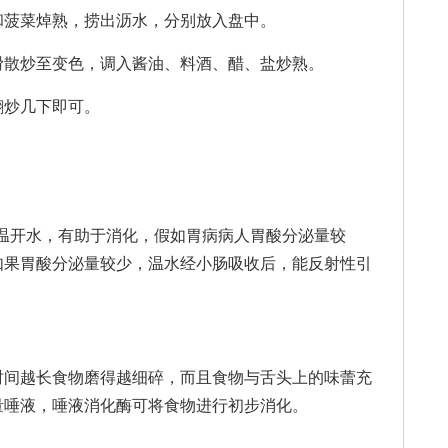
菠菜焯熟，捞出沥水，分别放入盘中。
散炒至变色，调入酱油、料酒、醋、盐炒熟。
炒几下即可。
温开水，有助于消化，假如胃病病人胃酸分泌量较
如果胃酸分泌量较少，温水经小肠吸收后，能反射性引
间越长食物磨得越细碎，而且食物与舌头上的味蕾充
量唾液，唾液消化酶可将食物进行初步消化。