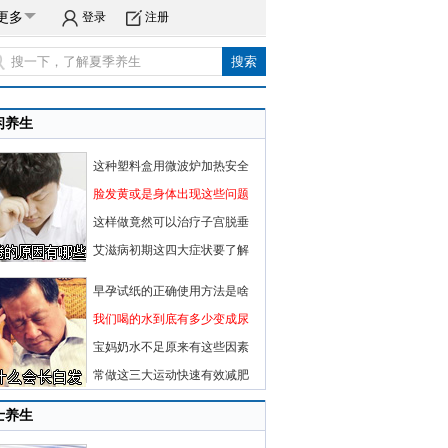
更多
登录
注册
闲养生
这种塑料盒用微波炉加热安全
脸发黄或是身体出现这些问题
这样做竟然可以治疗子宫脱垂
艾滋病初期这四大症状要了解
早孕试纸的正确使用方法是啥
我们喝的水到底有多少变成尿
宝妈奶水不足原来有这些因素
常做这三大运动快速有效减肥
士养生