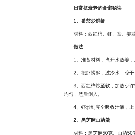
日常抗衰老的食谱秘诀
1、番茄炒鲜虾
材料：西红柿、虾、盐、姜蒜
做法
1、准备材料，煮开水放姜，水
2、把虾捞起，过冷水，晾干备
3、西红柿炒至软，加放少许盐
均匀，然后倒入。
4、虾炒到完全吸收汁液，上色
2、黑芝麻山药羹
材料：黑芝麻50克、山药50克