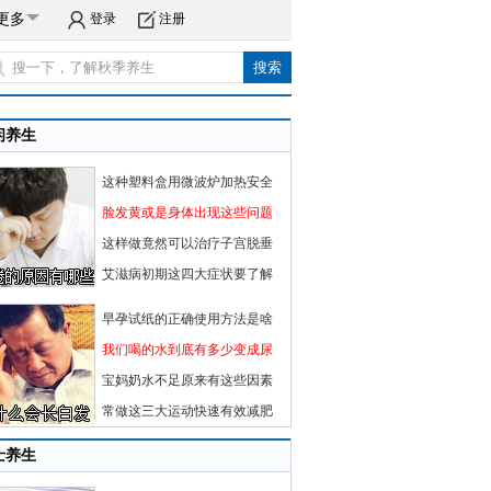
更多
登录
注册
闲养生
这种塑料盒用微波炉加热安全
脸发黄或是身体出现这些问题
这样做竟然可以治疗子宫脱垂
艾滋病初期这四大症状要了解
早孕试纸的正确使用方法是啥
我们喝的水到底有多少变成尿
宝妈奶水不足原来有这些因素
常做这三大运动快速有效减肥
士养生