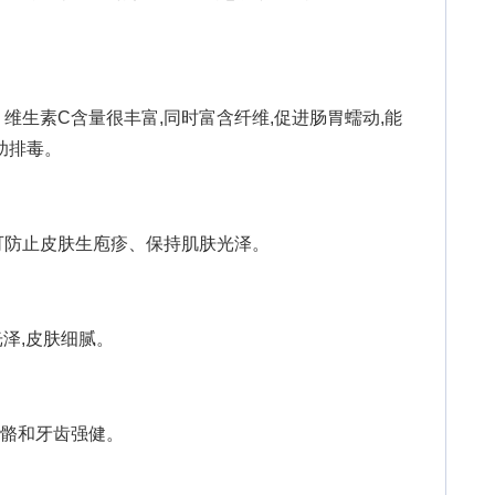
生素C含量很丰富,同时富含纤维,促进肠胃蠕动,能
助排毒。
防止皮肤生庖疹、保持肌肤光泽。
泽,皮肤细腻。
骼和牙齿强健。