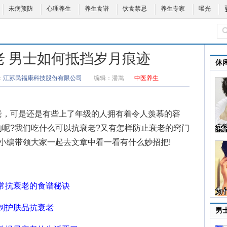
未病预防
心理养生
养生食谱
饮食禁忌
养生专家
曝光
老 男士如何抵挡岁月痕迹
休
：
江苏民福康科技股份有限公司
编辑：
潘嵩
中医养生
，可是还是有些上了年级的人拥有着令人羡慕的容
的呢?我们
吃什么可以抗衰老
?又有
怎样防止衰老
的窍门
小编带领大家一起去文章中看一看有什么妙招把!
常抗衰老的食谱秘诀
制护肤品抗衰老
男