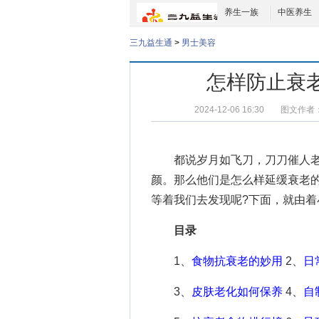
养生一族
中医养生
三九益生通
>
男士美容
怎样防止衰
2024-12-06 16:30
图文作者
都说岁月如飞刀，刀刀催人老
颜。那么他们是怎么样
延缓衰老
等着我们去发现呢?下面，就由着
目录
1、
食物抗衰老的妙用
2、
日
3、
皮肤老化如何保养
4、
自