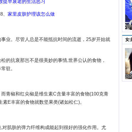
致提早衰老的生活恶习
8、
家里皮肤护理该怎么做
业。尽管人总是不能抵抗时间的流逝，25岁开始就
女
的抗衰那岂不是很美妙的事情,世界公认的食物，
春常驻。
青椒和红尖椒是维生素C含量丰富的食物(100克青
维生素E丰富的食物就数坚果类(诸如松仁)。
对肌肤的弹力纤维构成能起到很好的强化作用。尤