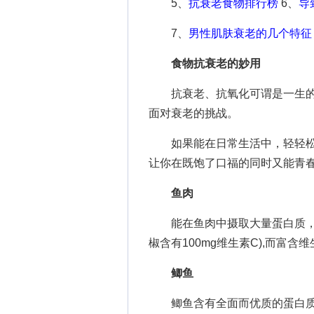
5、
抗衰老食物排行榜
6、
导
7、
男性肌肤衰老的几个特征
食物抗衰老的妙用
抗衰老、抗氧化可谓是一生的事
面对衰老的挑战。
如果能在日常生活中，轻轻松松
让你在既饱了口福的同时又能青
鱼肉
能在鱼肉中摄取大量蛋白质，而
椒含有100mg维生素C),而富含
鲫鱼
鲫鱼含有全面而优质的蛋白质,