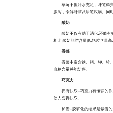
草莓不但汁水充足，味道鲜美
腹泻，缓解肝脏及尿道疾病。同时
酸奶
酸奶不仅有助于消化,还能有效
相比,酸奶脂肪含量低,钙质含量高
香菜
香菜中富含铁、钙、钾、锌、维
血糖含量并能防癌。
巧克力
拥有快乐--巧克力有镇静的作
使人变得快乐。
护齿--脱矿化的结果是龋齿的