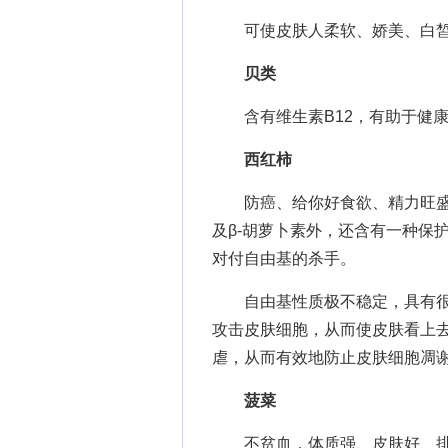
可使皮肤人柔软、娇美、白皙,
贝类
含有维生素B12，有助于健康
西红柿
防癌、给你好食欲、精力旺盛、
及β-胡萝卜素外，还含有一种保
对付自由基的杀手。
自由基性质极不稳定，具有很
攻击皮肤细胞，从而使皮肤看上
虐，从而有效地防止皮肤细胞凋
菠菜
不贫血，体质强、皮肤好、排