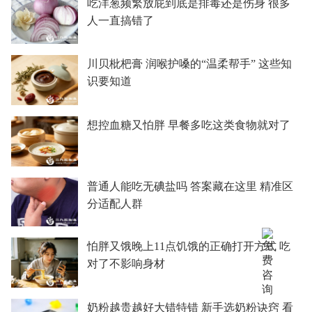
吃洋葱频繁放屁到底是排毒还是伤身 很多
人一直搞错了
川贝枇杷膏 润喉护嗓的“温柔帮手” 这些知
识要知道
想控血糖又怕胖 早餐多吃这类食物就对了
普通人能吃无碘盐吗 答案藏在这里 精准区
分适配人群
怕胖又饿晚上11点饥饿的正确打开方式 吃
对了不影响身材
奶粉越贵越好大错特错 新手选奶粉诀窍 看