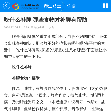
养生贴士
饮食
吃什么补脾 哪些食物对补脾有帮助
2024-12-06 21:12:00
三九益生通
饮食
脾是我们身体的重要组成部分，当脾不好的时候，身体
会出现各种症状，那么脾不好的症状有哪些呢?在平时的生
活中，吃什么补脾呢?脾虚的调理方法又有哪些?下面就让小
编带大家了解一下吧。
吃什么补脾
补脾食物：糯米
性温，味甘，有补脾益气的作用，脾虚者宜用之煮粥服
食。唐·孙思邈说：“糯米，脾病宜食，益气止泄。”所谓脾
病，乃指脾虚为病之义。《本经逢原》说得好：“糯米，益
气补脾肺，但磨粉作稀糜，庶不黏滞。若作糕饼，性难运