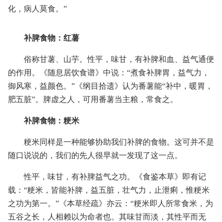
化，病人莫食。”
补脾食物：红薯
俗称甘薯、山芋。性平，味甘，有补脾和血、益气通便
的作用。《随息居饮食谱》中说：“煮食补脾胃，益气力，
御风寒，益颜色。”《纲目拾遗》认为番薯能“补中，暖胃，
肥五脏”。脾虚之人，可用番薯当主粮，常食之。
补脾食物：粳米
粳米同样是一种能够协助我们补脾的食物。这可并不是
随口说说的，我们的先人很早就一发现了这一点。
性平，味甘，有补脾益气之功。《食鉴本草》即有记
载：“粳米，皆能补脾，益五脏，壮气力，止泄痢，惟粳米
之功为第一。”《本草经疏》亦云：“粳米即人所常食米，为
五谷之长，人相赖以为命者也。其味甘而淡，其性平而无