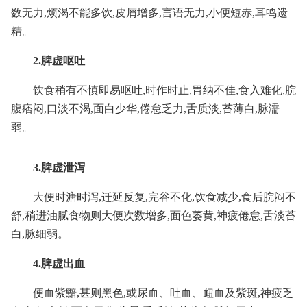
数无力,烦渴不能多饮,皮屑增多,言语无力,小便短赤,耳鸣遗
精。
2.脾虚呕吐
饮食稍有不慎即易呕吐,时作时止,胃纳不佳,食入难化,脘
腹痞闷,口淡不渴,面白少华,倦怠乏力,舌质淡,苔薄白,脉濡
弱。
3.脾虚泄泻
大便时溏时泻,迁延反复,完谷不化,饮食减少,食后脘闷不
舒,稍进油腻食物则大便次数增多,面色萎黄,神疲倦怠,舌淡苔
白,脉细弱。
4.脾虚出血
便血紫黯,甚则黑色,或尿血、吐血、衄血及紫斑,神疲乏