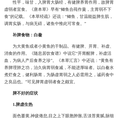
性平，味甘，入脾胃大肠经，有健脾养胃作用，故脾胃
虚弱者宜食。《唐本草》早有“鲫鱼合莼作羹，主胃弱不下
食”的记载。《本草经疏》还说：“鲫鱼，甘温能益脾生肌，
调胃实肠，与病无碍，诸鱼中惟此可常食。”
补脾食物：白鲞
为大黄鱼或者小黄鱼的干制品。有健脾、开胃、补虚、
消食的作用。《随息居饮食谱》中说它“开胃醒脾，补虚活
血，为病人产后食养之珍”。《本草汇言》中还说：“黄鱼有
养脾理肺之功，治久病胃弱食减，不能进厚味者。以白鲞水
煮烂食之，健利肠胃，为肠虚胃弱之人必需用之，诚药食中
之良品也。”可见脾胃虚弱者食之颇宜。
脾不好的症状
1.脾虚生热
面色萎黄,神疲倦怠,目之上下眼胞肿胀,舌淡苔黄腻,脉细