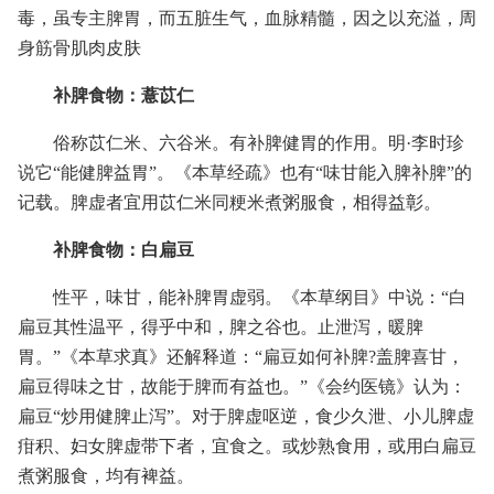
毒，虽专主脾胃，而五脏生气，血脉精髓，因之以充溢，周
身筋骨肌肉皮肤
补脾食物：薏苡仁
俗称苡仁米、六谷米。有补脾健胃的作用。明·李时珍
说它“能健脾益胃”。《本草经疏》也有“味甘能入脾补脾”的
记载。脾虚者宜用苡仁米同粳米煮粥服食，相得益彰。
补脾食物：白扁豆
性平，味甘，能补脾胃虚弱。《本草纲目》中说：“白
扁豆其性温平，得乎中和，脾之谷也。止泄泻，暖脾
胃。”《本草求真》还解释道：“扁豆如何补脾?盖脾喜甘，
扁豆得味之甘，故能于脾而有益也。”《会约医镜》认为：
扁豆“炒用健脾止泻”。对于脾虚呕逆，食少久泄、小儿脾虚
疳积、妇女脾虚带下者，宜食之。或炒熟食用，或用白扁豆
煮粥服食，均有裨益。