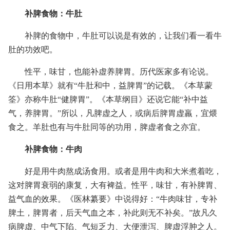
补脾食物：牛肚
补脾的食物中，牛肚可以说是有效的，让我们看一看牛
肚的功效吧。
性平，味甘，也能补虚养脾胃。历代医家多有论说。
《日用本草》就有“牛肚和中，益脾胃”的记载。《本草蒙
筌》亦称牛肚“健脾胃”。《本草纲目》还说它能“补中益
气，养脾胃。”所以，凡脾虚之人，或病后脾胃虚羸，宜煨
食之。羊肚也有与牛肚同等的功用，脾虚者食之亦宜。
补脾食物：牛肉
好是用牛肉熬成汤食用。或者是用牛肉和大米煮着吃，
这对脾胃衰弱的康复，大有裨益。性平，味甘，有补脾胃、
益气血的效果。《医林纂要》中说得好：“牛肉味甘，专补
脾土，脾胃者，后天气血之本，补此则无不补矣。”故凡久
病脾虚、中气下陷、气短乏力、大便泄泻、脾虚浮肿之人。