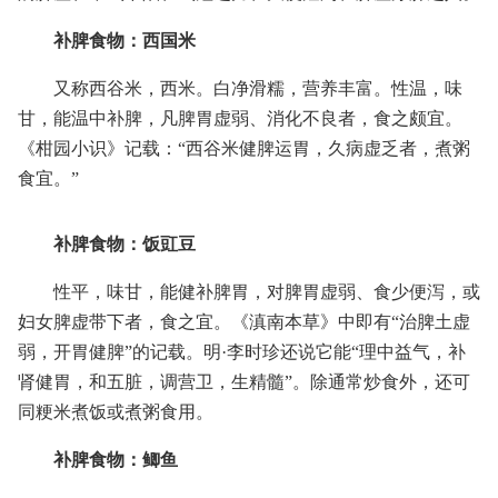
补脾食物：西国米
又称西谷米，西米。白净滑糯，营养丰富。性温，味
甘，能温中补脾，凡脾胃虚弱、消化不良者，食之颇宜。
《柑园小识》记载：“西谷米健脾运胃，久病虚乏者，煮粥
食宜。”
补脾食物：饭豇豆
性平，味甘，能健补脾胃，对脾胃虚弱、食少便泻，或
妇女脾虚带下者，食之宜。《滇南本草》中即有“治脾土虚
弱，开胃健脾”的记载。明·李时珍还说它能“理中益气，补
肾健胃，和五脏，调营卫，生精髓”。除通常炒食外，还可
同粳米煮饭或煮粥食用。
补脾食物：鲫鱼