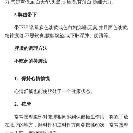
力,气短声低,面白无华,头晕,舌质淡,苔薄白,脉细无力。
5.脾虚带下
带下绵绵,量多色淡黄或色白如涕唾,无臭,并且面色淡黄,
精神疲倦,不思饮食,腰酸腹坠,或下肢浮肿、便溏等。
脾虚的调理方法
不吃药的补脾法
1、保持心情愉悦
心情舒畅也能使脾处于一个健康状态。
2、按摩
常常按摩腹部对健脾相同起到保健摄生作用。将双手放
在肚脐的地方，顺时针和逆时针方向各按揉60次。常常按摩
足三里穴，亦能调度脾胃。