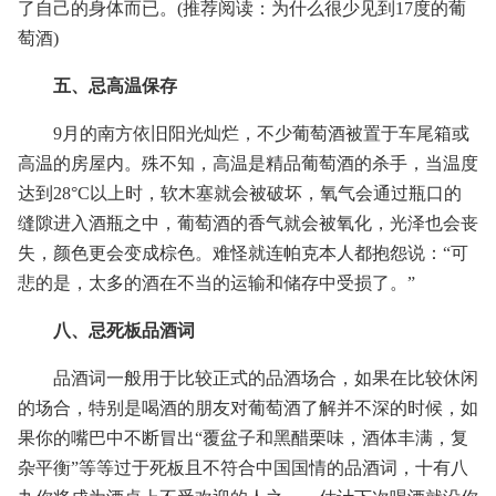
了自己的身体而已。(推荐阅读：为什么很少见到17度的葡
萄酒)
五、忌高温保存
9月的南方依旧阳光灿烂，不少葡萄酒被置于车尾箱或
高温的房屋内。殊不知，高温是精品葡萄酒的杀手，当温度
达到28°C以上时，软木塞就会被破坏，氧气会通过瓶口的
缝隙进入酒瓶之中，葡萄酒的香气就会被氧化，光泽也会丧
失，颜色更会变成棕色。难怪就连帕克本人都抱怨说：“可
悲的是，太多的酒在不当的运输和储存中受损了。”
八、忌死板品酒词
品酒词一般用于比较正式的品酒场合，如果在比较休闲
的场合，特别是喝酒的朋友对葡萄酒了解并不深的时候，如
果你的嘴巴中不断冒出“覆盆子和黑醋栗味，酒体丰满，复
杂平衡”等等过于死板且不符合中国国情的品酒词，十有八