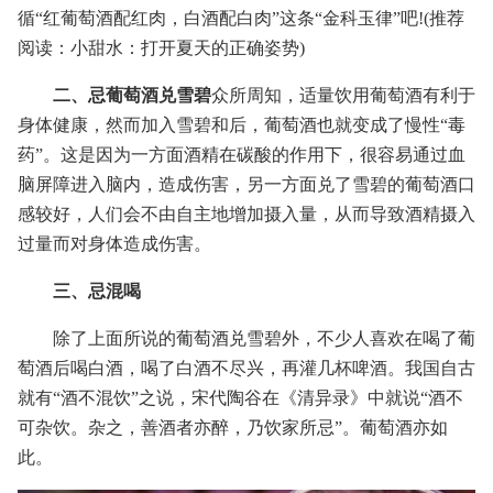
循“红葡萄酒配红肉，白酒配白肉”这条“金科玉律”吧!(推荐
阅读：小甜水：打开夏天的正确姿势)
二、忌葡萄酒兑雪碧
众所周知，适量饮用葡萄酒有利于
身体健康，然而加入雪碧和后，葡萄酒也就变成了慢性“毒
药”。这是因为一方面酒精在碳酸的作用下，很容易通过血
脑屏障进入脑内，造成伤害，另一方面兑了雪碧的葡萄酒口
感较好，人们会不由自主地增加摄入量，从而导致酒精摄入
过量而对身体造成伤害。
三、忌混喝
除了上面所说的葡萄酒兑雪碧外，不少人喜欢在喝了葡
萄酒后喝白酒，喝了白酒不尽兴，再灌几杯啤酒。我国自古
就有“酒不混饮”之说，宋代陶谷在《清异录》中就说“酒不
可杂饮。杂之，善酒者亦醉，乃饮家所忌”。葡萄酒亦如
此。