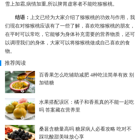
雪上加霜,病情加重,所以脾胃虚寒者不能吃猕猴桃。
结语：
上文已经为大家介绍了猕猴桃的功效与作用，我
们现在对猕猴桃应该有了一些了解，喜欢吃猕猴桃的朋友，
在平时可以常吃，它能够为身体补充需要的营养物质，还可
以调理我们的身体，大家可以将猕猴桃做成自己喜欢的食
物。
推荐阅读
百香果怎么吃辅助减肥 4种吃法简单有效 别
加错糖
水果搭配误区：橘子和香蕉真的不能一起吃
吗 答案藏在营养里
桑葚含糖量高吗 糖尿病人必看攻略 吃对不
踩坑酸甜美味放心享