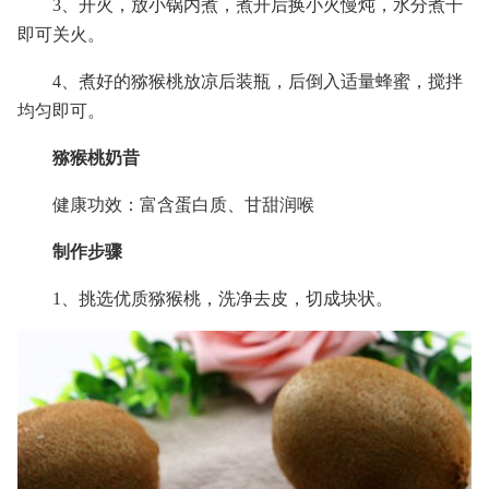
3、开火，放小锅内煮，煮开后换小火慢炖，水分煮干
即可关火。
4、煮好的猕猴桃放凉后装瓶，后倒入适量蜂蜜，搅拌
均匀即可。
猕猴桃奶昔
健康功效：富含蛋白质、甘甜润喉
制作步骤
1、挑选优质猕猴桃，洗净去皮，切成块状。