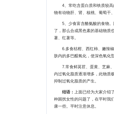
4、常吃含蛋白质和铁质较高的
物有动物肝、肾、核桃、葡萄干
5、少食富含酪氨酸的食物。因
了，那么合成黑色素的基础物质
薯、红薯等。
6.多食桔柑、西红柿、嫩辣椒
肤内的多巴醌氧化，使深色氧化
7.常食鲜莴苣、蛋黄、芝麻、
内过氧化脂质逐渐增多，此物质
抑制过氧化脂质的产生。
结语：
上面已经为大家介绍
种困扰女性的问题了，在平时我
康一些。平时注意休息。