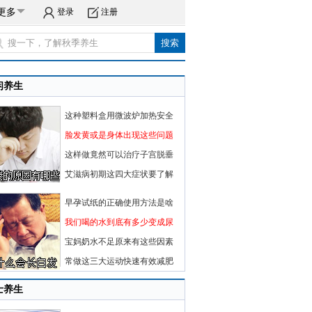
更多
登录
注册
闲养生
这种塑料盒用微波炉加热安全
脸发黄或是身体出现这些问题
这样做竟然可以治疗子宫脱垂
艾滋病初期这四大症状要了解
早孕试纸的正确使用方法是啥
我们喝的水到底有多少变成尿
宝妈奶水不足原来有这些因素
常做这三大运动快速有效减肥
士养生