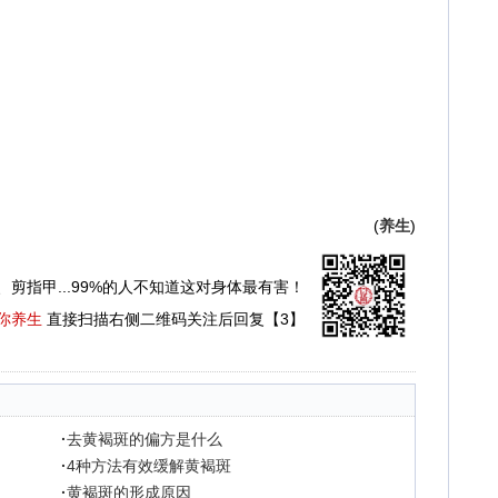
(
养生
)
、剪指甲...99%的人不知道这对身体最有害！
你养生
直接扫描右侧二维码关注后回复【3】
·
去黄褐斑的偏方是什么
·
4种方法有效缓解黄褐斑
·
黄褐斑的形成原因