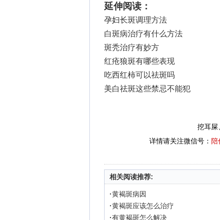
延伸阅读：
孕妇长斑调理方法
白斑病治疗有什么方法
斑秃治疗有妙方
红疮狼斑有哪些表现
吃西红柿可以祛斑吗
美白祛斑这些禁忌不能犯
挖耳屎
详情请关注微信号：
陪
相关阅读推荐:
·
黄褐斑病因
·
黄褐斑应该怎么治疗
·
有黄褐斑怎么解决