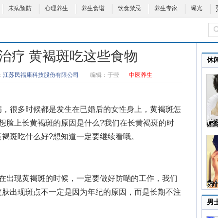
未病预防
心理养生
养生食谱
饮食禁忌
养生专家
曝光
治疗 黄褐斑吃这些食物
休
：
江苏民福康科技股份有限公司
编辑：
于莹
中医养生
，很多时候都是发生在已婚后的女性身上，
黄褐斑怎
想
脸上长黄褐斑的原因
是什么?我们在长黄褐斑的时
黄褐斑吃什么
好?想知道一定要继续看哦。
出现黄褐斑的时候，一定要做好防嗮的工作，我们
皮肤出现斑点不一定是因为年纪的原因，而是长期不注
男