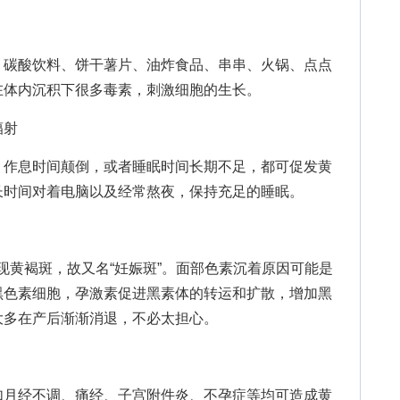
碳酸饮料、饼干薯片、油炸食品、串串、火锅、点点
在体内沉积下很多毒素，刺激细胞的生长。
辐射
作息时间颠倒，或者睡眠时间长期不足，都可促发黄
长时间对着电脑以及经常熬夜，保持充足的睡眠。
黄褐斑，故又名“妊娠斑”。面部色素沉着原因可能是
黑色素细胞，孕激素促进黑素体的转运和扩散，增加黑
大多在产后渐渐消退，不必太担心。
月经不调、痛经、子宫附件炎、不孕症等均可造成黄