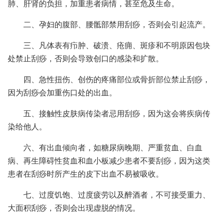
肺、肝肾的负担，加重患者病情，甚至危及生命。
二、孕妇的腹部、腰骶部禁用刮痧，否则会引起流产。
三、凡体表有疖肿、破溃、疮痈、斑疹和不明原因包块
处禁止刮痧，否则会导致创口的感染和扩散。
四、急性扭伤、创伤的疼痛部位或骨折部位禁止刮痧，
因为刮痧会加重伤口处的出血。
五、接触性皮肤病传染者忌用刮痧，因为这会将疾病传
染给他人。
六、有出血倾向者，如糖尿病晚期、严重贫血、白血
病、再生障碍性贫血和血小板减少患者不要刮痧，因为这类
患者在刮痧时所产生的皮下出血不易被吸收。
七、过度饥饱、过度疲劳以及醉酒者，不可接受重力、
大面积刮痧，否则会出现虚脱的情况。