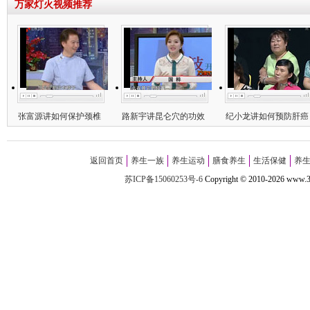
万家灯火视频推荐
张富源讲如何保护颈椎
路新宇讲昆仑穴的功效
纪小龙讲如何预防肝癌
返回首页
养生一族
养生运动
膳食养生
生活保健
养
苏ICP备15060253号-6
Copyright
©
2010-
2026 w