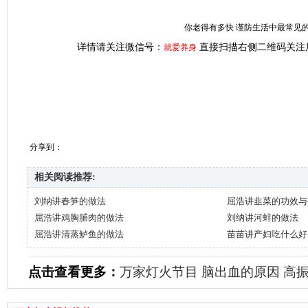
你老得有多快 谨防生活中最常见的
详情请关注微信号：
直接扫描右侧二维码关注
就爱养身
分享到：
相关阅读推荐:
刘纳讲春笋的做法
屈浩讲韭菜的功效与
屈浩讲鸡胸脯肉的做法
刘纳讲河蚌的做法
屈浩讲清蒸鲈鱼的做法
苗苗讲产妇吃什么好
点击查看更多：
万家灯火节目
脑出血的原因
高