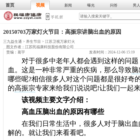
首页
视频
新闻
曝光
问答
男
膳食
保
武术
气功
食谱
营养
20150703万家灯火节目：高振宗讲脑出血的原因
三九益生通
>
养生节目
>
江苏卫视万家灯火
图文作者：
江苏民福康科技股份有限公司
责编：葛宇
发表时间：2024-12-06 15:19
对于很多中老年人都会遇到这样的问题
血。这是一种非常严重的疾病，那么导致
脑
哪些呢?相信很多人对这个问题都是很好奇
的
高振宗
专家来给我们说说吧!让我们一起
该视频主要文字介绍：
高血压脑出血的原因有哪些
在我们日常生活中，很多人对于脑出血
解的。就让我们来看看吧。