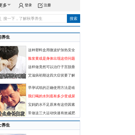
更多
登录
注册
闲养生
这种塑料盒用微波炉加热安全
脸发黄或是身体出现这些问题
这样做竟然可以治疗子宫脱垂
艾滋病初期这四大症状要了解
早孕试纸的正确使用方法是啥
我们喝的水到底有多少变成尿
宝妈奶水不足原来有这些因素
常做这三大运动快速有效减肥
士养生