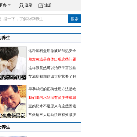
更多
登录
注册
闲养生
这种塑料盒用微波炉加热安全
脸发黄或是身体出现这些问题
这样做竟然可以治疗子宫脱垂
艾滋病初期这四大症状要了解
早孕试纸的正确使用方法是啥
我们喝的水到底有多少变成尿
宝妈奶水不足原来有这些因素
常做这三大运动快速有效减肥
士养生