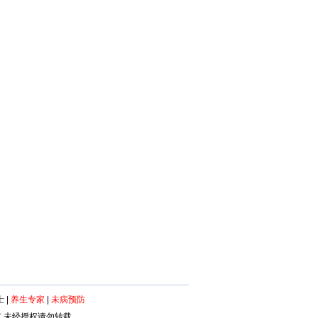
士
|
养生专家
|
未病预防
所有 未经授权请勿转载