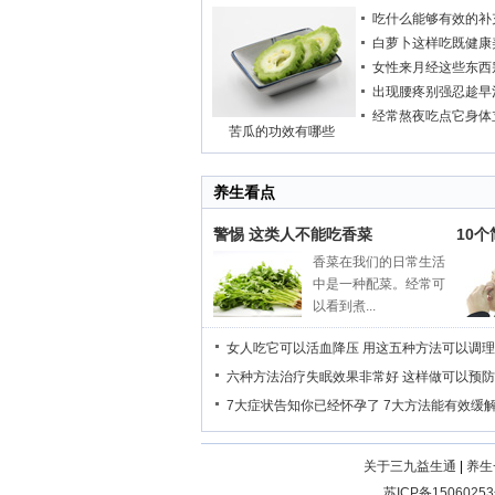
吃什么能够有效的补
白萝卜这样吃既健康
女性来月经这些东西
出现腰疼别强忍趁早
经常熬夜吃点它身体
苦瓜的功效有哪些
养生看点
警惕 这类人不能吃香菜
10
香菜在我们的日常生活
中是一种配菜。经常可
以看到煮...
女人吃它可以活血降压
用这五种方法可以调理
六种方法治疗失眠效果非常好
这样做可以预防
7大症状告知你已经怀孕了
7大方法能有效缓
关于三九益生通
|
养生
苏ICP备15060253