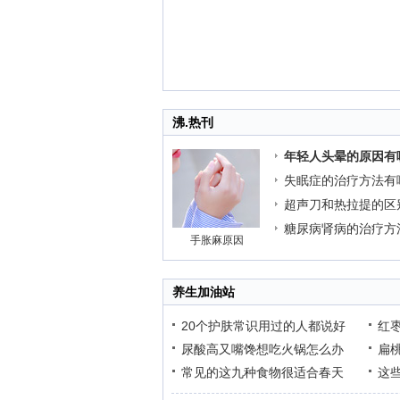
沸.热刊
年轻人头晕的原因有
失眠症的治疗方法有
超声刀和热拉提的区
糖尿病肾病的治疗方
手胀麻原因
养生加油站
20个护肤常识用过的人都说好
红
尿酸高又嘴馋想吃火锅怎么办
扁
常见的这九种食物很适合春天
这