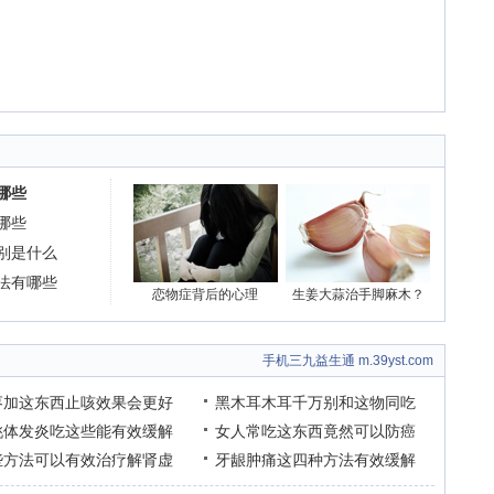
哪些
哪些
别是什么
法有哪些
恋物症背后的心理
生姜大蒜治手脚麻木？
手机三九益生通 m.39yst.com
枣加这东西止咳效果会更好
黑木耳木耳千万别和这物同吃
桃体发炎吃这些能有效缓解
女人常吃这东西竟然可以防癌
些方法可以有效治疗解肾虚
牙龈肿痛这四种方法有效缓解