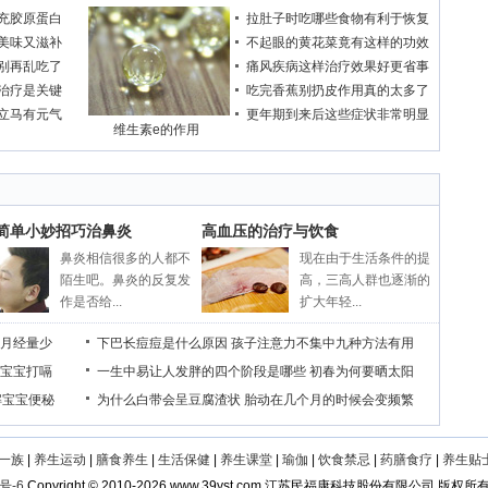
充胶原蛋白
拉肚子时吃哪些食物有利于恢复
美味又滋补
不起眼的黄花菜竟有这样的功效
别再乱吃了
痛风疾病这样治疗效果好更省事
治疗是关键
吃完香蕉别扔皮作用真的太多了
立马有元气
更年期到来后这些症状非常明显
维生素e的作用
个简单小妙招巧治鼻炎
高血压的治疗与饮食
鼻炎相信很多的人都不
现在由于生活条件的提
陌生吧。鼻炎的反复发
高，三高人群也逐渐的
作是否给...
扩大年轻...
月经量少
下巴长痘痘是什么原因
孩子注意力不集中九种方法有用
宝宝打嗝
一生中易让人发胖的四个阶段是哪些
初春为何要晒太阳
解宝宝便秘
为什么白带会呈豆腐渣状
胎动在几个月的时候会变频繁
一族
|
养生运动
|
膳食养生
|
生活保健
|
养生课堂
|
瑜伽
|
饮食禁忌
|
药膳食疗
|
养生贴
号-6
Copyright
©
2010-
2026 www.39yst.com 江苏民福康科技股份有限公司 版权