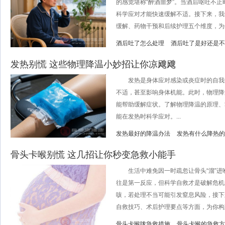
的感觉堪称“醉酒噩梦”。当酒后呕吐不
科学应对才能快速缓解不适。接下来，我
缓解、药物干预和后续护理五个维度，为你拆
酒后吐了怎么处理
酒后吐了是好还是不
发热别慌 这些物理降温小妙招让你凉飕飕
发热是身体应对感染或炎症时的自我
不适，甚至影响身体机能。此时，物理降
能帮助缓解症状。了解物理降温的原理、
能在发热时科学应对。...
发热最好的降温办法
发热有什么降热的
骨头卡喉别慌 这几招让你秒变急救小能手
生活中难免因一时疏忽让骨头“溜”进
往是第一反应，但科学自救才是破解危机
咳，若处理不当可能引发窒息风险，接下
自救技巧、术后护理要点等方面，为你构建
骨头卡喉咙急救措施
骨头卡喉的急救方