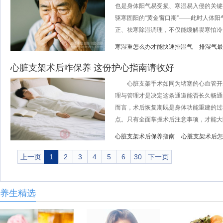
也是身体阳气易受损、寒湿易入侵的关键
驱寒固阳的“黄金窗口期”——此时人体
正、祛寒除湿调理，不仅能缓解畏寒怕冷、.
寒湿重怎么办才能快速排湿气
排湿气最
心脏支架术后咋保养 这份护心指南请收好
心脏支架手术如同为堵塞的心血管开辟
理与管理才是决定这条通道能否长久畅通
而言，术后恢复期既是身体功能重建的过
点。只有全面掌握术后注意事项，才能大限
心脏支架术后保养指南
心脏支架术后怎
上一页
1
2
3
4
5
6
30
下一页
养生精选