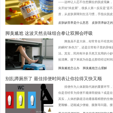
——这种让人忍不住想撕扯的脱皮现象，
尖开始“掉皮屑”，很多人第一反应是“是
质，从皮肤屏障到生活习惯，手指尖脱皮的背
皮肤缺营养是什么意思
皮肤营养缺乏的
脚臭尴尬 这波天然去味组合拳让双脚会呼吸
脚臭虽不是大病，却常常在不经意间
的瞬间“杀伤力”，还是日常鞋子里的异
法。其实，民间有许多天然又实用的小妙
拾清爽。接下来就为你盘点那些经过时间检
脚臭尴尬怎么办
脚臭尴尬怎么缓解
别乱蹲厕所了 最佳排便时间表让你拉得又快又顺
排便作为人体新陈代谢的重要环节，
你是否经常为排便不规律而烦恼？或是在
其实，人体的肠道活动遵循着精密的生物
更顺畅，还能减少便秘、腹胀等问题。接下