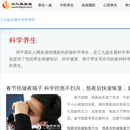
养生一族
中医养生
未病预防
心理养生
养
三九益生通
>
科学养生
科学养生
用平易近人网友读得懂的内容做科学养生，是三九益生通科学养
友提供了包括养生保健知识、科学健身、食疗养生等在内的多种科
的养生。
春节拒做夜猫子 科学控熬不扫兴，熬夜后快速恢复，
春节假期，熬夜似乎成了常态，守岁
不小心就熬到深夜。偶尔熬夜或许觉得无
引发疲劳乏力、皮肤变差、免疫力下降等
回。春节既要享受欢聚时光，也要守住睡眠
熬夜后快速恢复方法
熬夜后快速恢复方