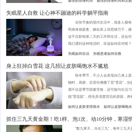
最佳的排便时间
最佳的排便时间和次数
失眠星人自救 让心神不蹦迪的科学躺平指南
在快节奏的现代生活中，很多人都有
明身体很疲惫，躺在床上却思绪万千，难
这不仅影响第二天的工作和生活，还会对
我们遇到这种情况时，应该如何应对呢？..
失眠如何自治
失眠患者如何自救
身上狂掉白雪花 这几招让皮肤喝饱水不尴尬
秋冬季节，不少人会发现自己身上莫
物时，肩膀、后背仿佛撒了层“雪花”，
屑不仅是季节因素导致，还可能与生活习
脱“雪花肌”，得先弄清楚背后的原因，再针对
如何让皮肤变得很水
如何让皮肤喝饱水
抓住三九天黄金期！吃1样、泡1次、动10分钟，寒湿
“数九寒天，冷在三九”，每年三九天