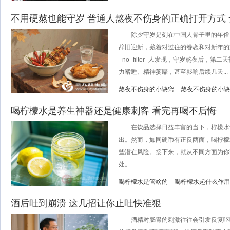
不用硬熬也能守岁 普通人熬夜不伤身的正确打开方式
除夕守岁是刻在中国人骨子里的年俗
辞旧迎新，藏着对过往的眷恋和对新年的
_no_filter_人发现，守岁熬夜后，
力嗜睡、精神萎靡，甚至影响后续几天...
熬夜不伤身的小诀窍
熬夜不伤身的小诀
喝柠檬水是养生神器还是健康刺客 看完再喝不后悔
在饮品选择日益丰富的当下，柠檬水凭
出。然而，如同硬币有正反两面，喝柠檬
些潜在风险。接下来，就从不同方面为你
处。...
喝柠檬水是管啥的
喝柠檬水起什么作用
酒后吐到崩溃 这几招让你止吐快准狠
酒精对肠胃的刺激往往会引发反复呕