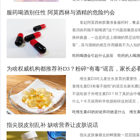
服药喝酒别任性 阿莫西林与酒精的危险约会
拿起阿莫西林胶囊准备服药时，餐桌
着消炎药能不能喝酒?这个问题就像悬在嘴
推杯换盏，一边是药盒上模糊的禁忌说明
客”，其与酒精的相互作用藏着不为人知的健
吃药喝酒会引起什么反应
吃药的人喝酒
为啥权威机构都推荐补D3？粉碎“有毒”谣言，家长必
维生素D3对儿童生长发育的重要性，
童维生素D3有毒不能吃”的谣言在家长
不该给孩子补维生素D3？补了真的会中
什么？今天就用科学依据粉碎这则谣言，..
吃维生素d3的好处和功效是什么
维生素
指尖脱皮别乱补 缺啥营养让皮肤说话
指尖皮肤像褪去的蝉翼般一层层脱落