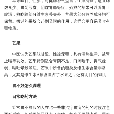
苹果味甘、性凉，可健脾补气益胃，生津润燥，适宜脾
虚食少、胃阴亏虚、阴虚胃痛等症。煮熟的苹果可以养胃止
腹泻，熟吃除部分维生素丢失外，苹果大部分营养成分均可
保留。煮过的果胶会起到吸附的作用，这样会更容易吸收有
毒物质。
芒果
中医认为芒果味甘酸、性凉无毒，具有清热生津、益胃
止呕等功效。芒果特别适合胃阴不足、口渴咽干、胃气虚
弱、呕吐晕般等症。芒果中所含的糖类及维生素含量非常
高，尤其是维生素A原含量占了水果之，还有明目的作用。
胃不好怎么调理
日常吃药方法
经常胃不舒服的人在吃一些非治疗胃病的药的时候注意