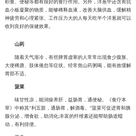
积食、便秘等都有很好的食疗作用。另外，洋葱中还含有抗
血小板凝聚的物质，能够稀释血液，改善大脑供血，缓解精
神疲劳和心理紧张。工作压力大的人每天吃半个洋葱就可以
收到良好的保健效果。
山药
随着天气渐冷，有些脾胃虚寒的人常常出现食少腹胀、
大便稀溏、肢体倦怠等症状。经常熬山药粥喝，能有效缓解
胃部不适。
菠菜
味甘性凉，能润燥养肝，益肠胃，通便秘。《食疗本
草》中称其“利五脏，通肠胃，解酒毒。”菠菜可促进胃和胰
腺分泌，增食欲，助消化;丰富的纤维素还能帮助肠道蠕
动，有利排便。