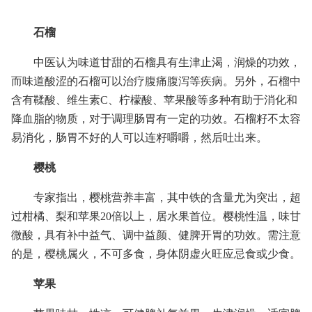
石榴
中医认为味道甘甜的石榴具有生津止渴，润燥的功效，
而味道酸涩的石榴可以治疗腹痛腹泻等疾病。另外，石榴中
含有鞣酸、维生素C、柠檬酸、苹果酸等多种有助于消化和
降血脂的物质，对于调理肠胃有一定的功效。石榴籽不太容
易消化，肠胃不好的人可以连籽嚼嚼，然后吐出来。
樱桃
专家指出，樱桃营养丰富，其中铁的含量尤为突出，超
过柑橘、梨和苹果20倍以上，居水果首位。樱桃性温，味甘
微酸，具有补中益气、调中益颜、健脾开胃的功效。需注意
的是，樱桃属火，不可多食，身体阴虚火旺应忌食或少食。
苹果