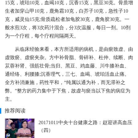
15克，琥珀10克，血竭10克，沉香15克，黑豆30克。骨质增
生者加穿山甲10克，鹿角霜10克，白芥子10克，急性子10
克，威灵仙15克;骨质疏松者加龟胶30克，鹿角胶30克。一
般水煎3次，将3次药汁混合，分3次温服，每日一剂。10剂
为一个疗程，每个疗程间隔两天。
从临床经验来看，本方所适用的病机，是由瘀致虚、由
虚致瘀、虚瘀夹杂。方中补骨脂、骨碎补、杜仲、续断、肉
苁蓉补肾、强筋壮骨;当归、黑豆、鸡血藤、川牛膝补血、
通经络、利腰膝;沉香理气，三七、血竭、琥珀活血止痛。
全方补消兼施，药性平和，“纯属以通为补，而无滞补之
弊。”整方的药力集中于下焦，故虚与瘀当以下焦的病症为
主。
推荐阅读
20171011中央十台健康之路：赵迎讲高血压
（四）