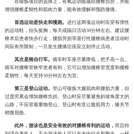
在锻炼项目的选择上，有氧运动能减轻腰椎负担，并能
增强腰椎柔韧性和肌肉力量，能有效缓解和预防腰痛。
首选运动是快走和慢跑。
进行这两项运动时应穿有弹性
的运动鞋，抬头挺胸，每天或隔日活动30分钟左右。建议腰
椎术后患者快步行走，腰肌劳损等退行性腰椎病患者活动时
间应有所限制，一旦发生腰痛症状应立刻停止活动。
其次是骑自行车。
骑车时车座尽量降低，把手高一点。
骑车对腰椎管狭窄患者有利，它可以增加腰椎管宽度和腰椎
柔韧性，每天坚持30分钟左右为宜。
第三是登山运动。
登山可锻炼大腿肌肉和腰肌力量，但
过度劳累会增加腰椎负担。登山时应尽量避免斜坡角度大的
山路，不应背着重物登山。登山时有意让腹肌用力，膝关节
稍微屈曲。
此外，游泳也是安全有效的对腰椎有利的运动，
而且特
别适合老年人，不会游泳的人可以在水中行走和跑步，一样