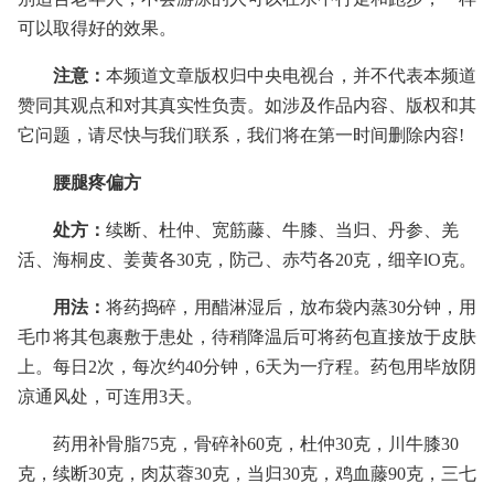
可以取得好的效果。
注意：
本频道文章版权归中央电视台，并不代表本频道
赞同其观点和对其真实性负责。如涉及作品内容、版权和其
它问题，请尽快与我们联系，我们将在第一时间删除内容!
腰腿疼偏方
处方：
续断、杜仲、宽筋藤、牛膝、当归、丹参、羌
活、海桐皮、姜黄各30克，防己、赤芍各20克，细辛lO克。
用法：
将药捣碎，用醋淋湿后，放布袋内蒸30分钟，用
毛巾将其包裹敷于患处，待稍降温后可将药包直接放于皮肤
上。每日2次，每次约40分钟，6天为一疗程。药包用毕放阴
凉通风处，可连用3天。
药用补骨脂75克，骨碎补60克，杜仲30克，川牛膝30
克，续断30克，肉苁蓉30克，当归30克，鸡血藤90克，三七