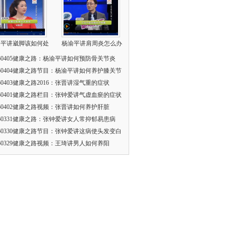
渝平讲崴脚该如何处
杨渝平讲肩周炎怎么办
160405健康之路：杨渝平讲如何预防骨关节炎
160404健康之路节目：杨渝平讲如何养护膝关节
160403健康之路2016：张晋讲湿气重的症状
160401健康之路栏目：张钟爱讲气虚血瘀的症状
160402健康之路视频：张晋讲如何养护肝脏
160331健康之路：张钟爱讲女人常抑郁易患病
160330健康之路节目：张钟爱讲这病使头发变白
160329健康之路视频：王琦讲男人如何养阳