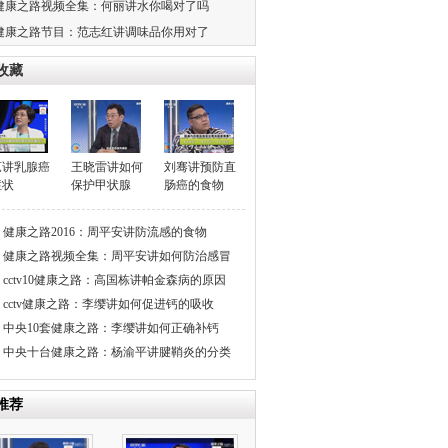
健康之路视频全集：何丽讲水你喝对了吗
健康之路节目：范志红讲调味品你用对了
收藏
芃讲乳腺癌
王晓雷讲如何
刘骞讲预防直
症状
保护甲状腺
肠癌的食物
健康之路2016：周平安讲防流感的食物
健康之路视频全集：周平安讲如何防治感冒
cctv10健康之路：高国栋讲帕金森病的原因
cctv健康之路：李缨讲如何促进钙的吸收
中央10套健康之路：李缨讲如何正确补钙
中央十台健康之路：杨渝平讲腱鞘炎的分类
推荐