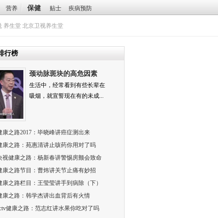
保健
营养
贴士
疾病预防
悦
养生堂
北京卫视养生堂
排行榜
颈动脉斑块的高危因素
生活中，经常看到有些长辈在
吸烟，就宣誓现在有的未成...
健康之路2017：毕晓峰讲癌症测出来
）
健康之路：苑惠清讲止咳药你用对了吗
）
央视健康之路：杨新春讲警惕房颤会致命
健康之路节目：曹炜讲关节止痛有妙招
健康之路栏目：王莹莹讲手到病除（下）
健康之路：韩学杰讲出血背后有火情
）
cctv健康之路：范志红讲水果你吃对了吗