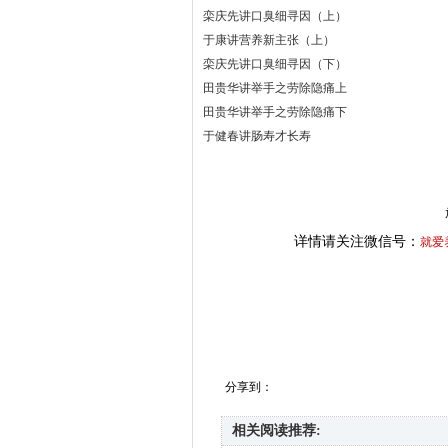
栾庆先讲口臭细寻因（上）
于康讲营养新主张（上）
栾庆先讲口臭细寻因（下）
田贵华讲举手之劳除隐痛上
田贵华讲举手之劳除隐痛下
于健春讲肠寿才长寿
详情请关注微信号：
就爱
分享到：
相关阅读推荐: