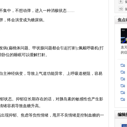
集中，不想动弹，进入一种消极状态……
吗
，终会演变成为糖尿病。
焦点
!
袁
病(扁桃体问题、甲状腺问题都会引起打鼾);佩戴呼吸机(打
的
俯卧位的睡眠可以缓解打鼾。
主神经病变，导致上气道功能异常、上呼吸道梗阻，容易
郁状态。抑郁症长期存在的话，对胰岛素的敏感性也产生影
情绪容易导致血糖升高。
编辑
出现抑郁、焦虑等负性情绪，甩开不良情绪是控制血糖的一