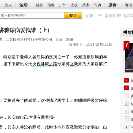
运动
膳食
人
女人
健身
瑜伽
户外
太极
武术
气功
食谱
热搜：
养生堂视频
养生堂悦
立新讲糖尿病爱找谁（上）
播放
者：
江苏民福康科技股份有限公司
责编：陈娟
发表时间：2024-12-06 21:03
特别是中老年人容易得的疾病之一了，你知道糖尿病的早
，接下来请出今天
央视健康之路
专家
郭立新
来为大家讲解打
（上
（下
要抽过去了的感觉，这种情况医学上叫做睡眠呼吸暂停综
，其实你自己也没有睡着哦~
，其实人并没有睡着。此时体内的应激激素分泌增加，出
（上