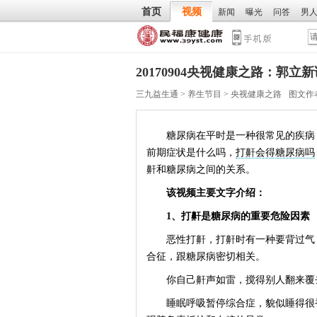
首页
视频
新闻
曝光
问答
男
20170904央视健康之路：郭
三九益生通
>
养生节目
>
央视健康之路
图文作
糖尿病在平时是一种很常见的疾病，
前期症状是什么吗，
打鼾会得糖尿病吗
鼾和糖尿病之间的关系。
该视频主要文字介绍：
1、打鼾是糖尿病的重要危险因素
恶性打鼾，打鼾时有一种要背过气，
合征，跟糖尿病密切相关。
你自己鼾声如雷，搅得别人翻来覆去
睡眠呼吸暂停综合症，貌似睡得很香