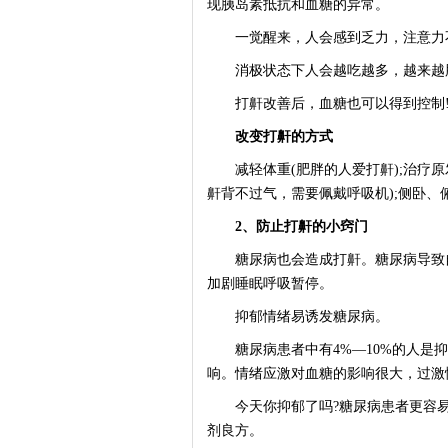
现胰岛素抵抗和血糖的异常。
一觉醒来，人会感到乏力，注意力不
消极状态下人会越吃越多，越来越胖
打鼾改善后，血糖也可以得到控制
改变打鼾的方式
减轻体重(肥胖的人爱打鼾);治疗原发
鼾背不过气，需要佩戴呼吸机);侧卧、
2、防止打鼾的小窍门
糖尿病也会造成打鼾。糖尿病导致自
加剧睡眠呼吸暂停。
抑郁情绪易诱发糖尿病。
糖尿病患者中有4%—10%的人是抑
响。情绪应激对血糖的影响很大，过激
今天你抑郁了吗?糖尿病患者更容易
剂良方。