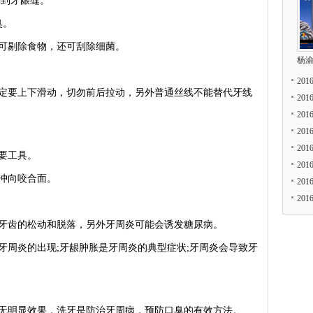
到牙龈缝。
臭。
剔除食物，还可刮除细菌。
杨
20
要上下滑动，切勿前后拉动，另外普通丝线不能替代牙线
20
20
20
20
要工具。
20
冲向咬合面。
20
20
。
齿的松动和脱落，另外牙周炎可能会诱发糖尿病。
周炎的出现;牙龈肿胀是牙周炎的典型症状;牙周炎会导致牙
。
明显效果，洗牙是防治牙周病，预防口臭的有效方法。