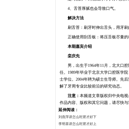
4、舌苔厚腻也会导致口气。
解决方法
刷舌苔：刷牙时伸出舌头，用牙刷的
正确使用刮舌板：将压舌板尽量的往
本期嘉宾介绍
栾庆先
男，出生于1964年11月，北大口
任。1989年毕业于北京大学口腔医学院
士学位。2004年聘为硕士生导师。先
解了牙周专业比较前沿的研究动态。
注意：
本频道文章版权归中央电视
作品内容、版权和其它问题，请尽快与
延伸阅读：
刘燕萍讲怎么吃肾才好下
李明喜讲怎么吃肾才好上