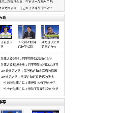
健康之路视频全集：何丽讲水你喝对了吗
健康之路节目：范志红讲调味品你用对了
收藏
芃讲乳腺癌
王晓雷讲如何
刘骞讲预防直
症状
保护甲状腺
肠癌的食物
健康之路2016：周平安讲防流感的食物
健康之路视频全集：周平安讲如何防治感冒
cctv10健康之路：高国栋讲帕金森病的原因
cctv健康之路：李缨讲如何促进钙的吸收
中央10套健康之路：李缨讲如何正确补钙
中央十台健康之路：杨渝平讲腱鞘炎的分类
推荐