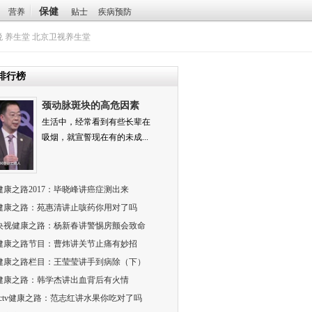
保健
营养
贴士
疾病预防
悦
养生堂
北京卫视养生堂
排行榜
颈动脉斑块的高危因素
生活中，经常看到有些长辈在
吸烟，就宣誓现在有的未成...
健康之路2017：毕晓峰讲癌症测出来
）
健康之路：苑惠清讲止咳药你用对了吗
）
央视健康之路：杨新春讲警惕房颤会致命
健康之路节目：曹炜讲关节止痛有妙招
健康之路栏目：王莹莹讲手到病除（下）
健康之路：韩学杰讲出血背后有火情
）
cctv健康之路：范志红讲水果你吃对了吗