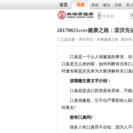
首页
视频
新闻
曝光
问答
男
20170821cctv健康之路：栾
三九益生通
>
养生节目
>
央视健康之路
图文作
口臭是一个让人很尴尬的事清，在生
口臭是怎么来的呢，如何判断有没有口
特邀专家
栾庆先
来为大家讲解有关口臭
该视频主要文字介绍：
口臭就是说口腔里面有异味，可能是
口臭很尴尬，它不仅严重影响人际交
何离去?
您有口臭吗?
很多人有口臭而不自知，因为人不