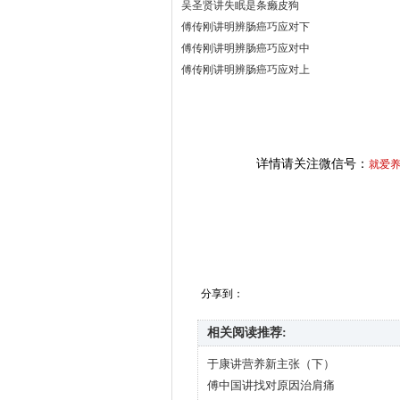
吴圣贤讲失眠是条癞皮狗
傅传刚讲明辨肠癌巧应对下
傅传刚讲明辨肠癌巧应对中
傅传刚讲明辨肠癌巧应对上
详情请关注微信号：
就爱
分享到：
相关阅读推荐:
于康讲营养新主张（下）
傅中国讲找对原因治肩痛