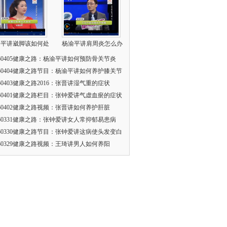
渝平讲崴脚该如何处
杨渝平讲肩周炎怎么办
160405健康之路：杨渝平讲如何预防骨关节炎
160404健康之路节目：杨渝平讲如何养护膝关节
160403健康之路2016：张晋讲湿气重的症状
160401健康之路栏目：张钟爱讲气虚血瘀的症状
160402健康之路视频：张晋讲如何养护肝脏
160331健康之路：张钟爱讲女人常抑郁易患病
160330健康之路节目：张钟爱讲这病使头发变白
160329健康之路视频：王琦讲男人如何养阳