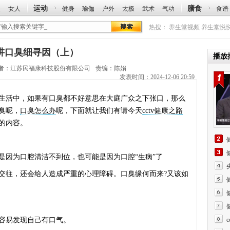
运动
膳食
人
女人
健身
瑜伽
户外
太极
武术
气功
食谱
热搜：
养生堂视频
养生堂悦
庆先讲口臭细寻因（上）
播放
者：
江苏民福康科技股份有限公司
责编：陈娟
发表时间：2024-12-06 20:59
活中，如果有口臭都不好意思在大庭广众之下张口，那么
臭呢，
口臭怎么办
呢，下面就让我们有请今天
cctv健康之路
的内容。
（上
因为口腔清洁不到位，也可能是因为口腔“生病”了
（下
往，还会给人造成严重的心理障碍。口臭缘何而来?又该如
容易发现自己有口气。
（上