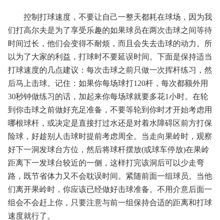
控制打球速度，不要让自己一整天都耗在球场，因为我
们打高尔夫是为了享受乐趣的如果球员在两次击球之间等待
时间过长，他们会变得不耐烦，而且会失去击球的动力。所
以为了大家的利益，打球时不要延误时间。下面是保持适当
打球速度的几点建议：每次击球之前只做一次挥杆练习，然
后马上击球。记住：如果你每场球打120杆，每次都额外用
30秒钟做练习的话，加起来你每场球就要多花1小时。在轮
到你击球之前做好充足准备，不要等轮到你时才开始考虑用
哪根球杆，或决定是直接打过水还是对着水障碍区前方打保
险球，好趁别人击球时提前考虑周全。当走向果岭时，观察
好下一洞发球台方位，然后将球杆摆放(或球车停放)在果岭
距离下一发球台较近的一侧，这样打完该洞后可以少走弯
路，既节省体力又不会耽误时间。紧随前面一组球员。当他
们离开果岭时，你应该已经做好击球准备。不用介意后面一
组会不会赶上你，只要注意与前一组保持合适的距离和打球
速度就行了。