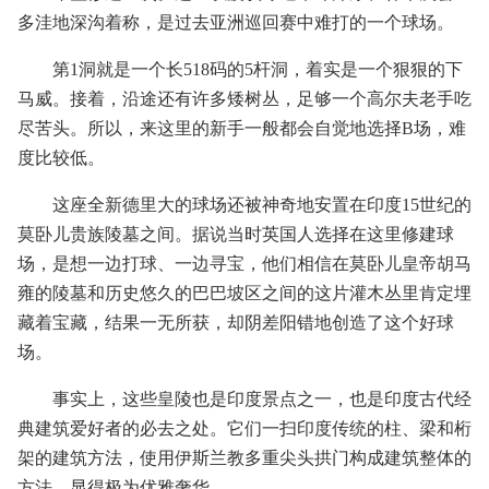
多洼地深沟着称，是过去亚洲巡回赛中难打的一个球场。
第1洞就是一个长518码的5杆洞，着实是一个狠狠的下
马威。接着，沿途还有许多矮树丛，足够一个高尔夫老手吃
尽苦头。所以，来这里的新手一般都会自觉地选择B场，难
度比较低。
这座全新德里大的球场还被神奇地安置在印度15世纪的
莫卧儿贵族陵墓之间。据说当时英国人选择在这里修建球
场，是想一边打球、一边寻宝，他们相信在莫卧儿皇帝胡马
雍的陵墓和历史悠久的巴巴坡区之间的这片灌木丛里肯定埋
藏着宝藏，结果一无所获，却阴差阳错地创造了这个好球
场。
事实上，这些皇陵也是印度景点之一，也是印度古代经
典建筑爱好者的必去之处。它们一扫印度传统的柱、梁和桁
架的建筑方法，使用伊斯兰教多重尖头拱门构成建筑整体的
方法，显得极为优雅奢华。