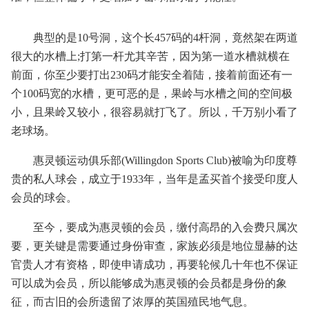
典型的是10号洞，这个长457码的4杆洞，竟然架在两道
很大的水槽上;打第一杆尤其辛苦，因为第一道水槽就横在
前面，你至少要打出230码才能安全着陆，接着前面还有一
个100码宽的水槽，更可恶的是，果岭与水槽之间的空间极
小，且果岭又较小，很容易就打飞了。所以，千万别小看了
老球场。
惠灵顿运动俱乐部(Willingdon Sports Club)被喻为印度尊
贵的私人球会，成立于1933年，当年是孟买首个接受印度人
会员的球会。
至今，要成为惠灵顿的会员，缴付高昂的入会费只属次
要，更关键是需要通过身份审查，家族必须是地位显赫的达
官贵人才有资格，即使申请成功，再要轮候几十年也不保证
可以成为会员，所以能够成为惠灵顿的会员都是身份的象
征，而古旧的会所遗留了浓厚的英国殖民地气息。