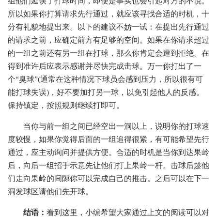
组他们延误了打球时间，即便是事实也会引起对方的不悦。
所以如果你打算请求先行通过，就应该寻找合适的时机，十
分有礼貌地提出来。以下的建议不妨一试：在提出先行通过
的请求之前，应确定前方有足够的空间。如果在你请求超过
的一组之前还有另一组在打球，那么你肯定会遭到拒绝。在
得到准许后应表示感谢并尽快完成击球。万一你打出了一
个“臭球”(通常在这种情况下球员会感到压力，所以很有可
能打球失误)，好不要加打另一球，以免引起他人的反感。
保持镇定，按照规则继续打即可。
当你与前一组之间已经空出一洞以上，说明你的打球速
度较慢，如果你觉得后面的一组追得很紧，有可能希望先行
通过，应主动询问并提供方便。合适的时机是当你到达果岭
后，向后一组招手示意先让他们打上果岭一杆。击球后趁他
们走向果岭的间隙你可以完成自己的推击。之后可以在下一
洞发球区请他们先开球。
结语：
看到这里，小编希望大家通过上文的阅读可以对