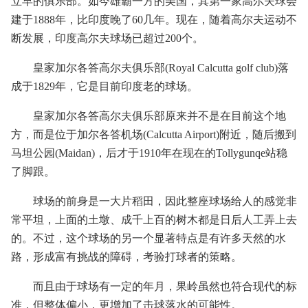
立早的俱乐部。如今雄霸一方的美国，其第一家高尔夫球会
建于1888年，比印度晚了60几年。现在，随着高尔夫运动不
断发展，印度高尔夫球场已超过200个。
皇家加尔各答高尔夫俱乐部(Royal Calcutta golf club)落
成于1829年，它是目前印度老的球场。
皇家加尔各答高尔夫俱乐部原来并不是在目前这个地
方，而是位于加尔各答机场(Calcutta Airport)附近，随后搬到
马坦公园(Maidan)，后才于1910年在现在的Tollygunqe站稳
了脚跟。
球场的前身是一大片稻田，因此整座球场给人的感觉非
常平坦，上面的土墩、成千上百的树木都是日后人工弄上去
的。不过，这个球场的另一个显著特点是有许多天然的水
路，形成富有挑战的障碍，考验打球者的策略。
而且由于球场有一定的年月，果岭虽然也符合现代的标
准，但整体偏小，更增加了击球落水的可能性。