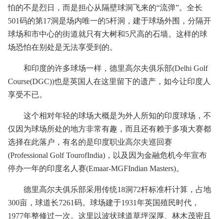
怕的不是烈日，而是担心从隔壁球洞飞来的“流弹”。全长
501码的第17洞是场内唯一的5杆洞，建于球场外围，分隔开
球场和市中心的街道就只有大树和5尺高的石墙。这样的球
场恐怕在别处是无法享受到的。
和印度的许多球场一样，德里高尔夫俱乐部(Delhi Golf
Course(DGC))也是英国人在这里留下的遗产，如今让印度人
享受不已。
这个相对年轻的球场大概是为外人所知的印度球场，不
仅因为球场所处的地方非常有趣，而且还有赖于多项大赛都
选择在此落户，有名的是印度职业高尔夫巡回赛
(Professional Golf TourofIndia)，以及因为金融危机今年宣布
停办一年的印度名人赛(Emaar-MGFIndian Masters)。
德里高尔夫俱乐部采用传统18洞72杆标准杆计算，占地
300亩，球道长7261码。球场建于1931年英国殖民时代，
1977年整修过一次。这里以波状球道草坪深厚、林木茂密且