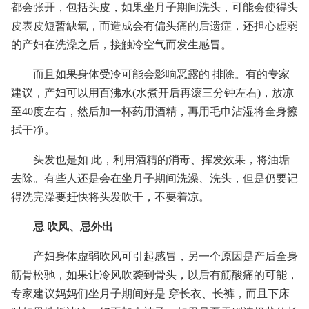
都会张开，包括头皮，如果坐月子期间洗头，可能会使得头
皮表皮短暂缺氧，而造成会有偏头痛的后遗症，还担心虚弱
的产妇在洗澡之后，接触冷空气而发生感冒。
而且如果身体受冷可能会影响恶露的 排除。有的专家
建议，产妇可以用百沸水(水煮开后再滚三分钟左右)，放凉
至40度左右，然后加一杯药用酒精，再用毛巾沾湿将全身擦
拭干净。
头发也是如 此，利用酒精的消毒、挥发效果，将油垢
去除。有些人还是会在坐月子期间洗澡、洗头，但是仍要记
得洗完澡要赶快将头发吹干，不要着凉。
忌 吹风、忌外出
产妇身体虚弱吹风可引起感冒，另一个原因是产后全身
筋骨松驰，如果让冷风吹袭到骨头，以后有筋酸痛的可能，
专家建议妈妈们坐月子期间好是 穿长衣、长裤，而且下床