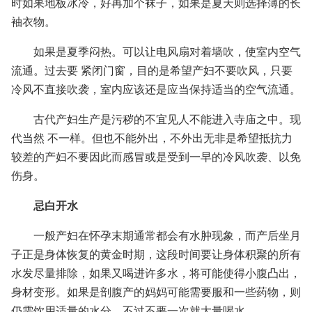
时如果地板冰冷，好再加个袜子，如果是夏天则选择薄的长
袖衣物。
如果是夏季闷热。可以让电风扇对着墙吹，使室内空气
流通。过去要 紧闭门窗，目的是希望产妇不要吹风，只要
冷风不直接吹袭，室内应该还是应当保持适当的空气流通。
古代产妇生产是污秽的不宜见人不能进入寺庙之中。现
代当然 不一样。但也不能外出，不外出无非是希望抵抗力
较差的产妇不要因此而感冒或是受到一早的冷风吹袭、以免
伤身。
忌白开水
一般产妇在怀孕末期通常都会有水肿现象，而产后坐月
子正是身体恢复的黄金时期，这段时间要让身体积聚的所有
水发尽量排除，如果又喝进许多水，将可能使得小腹凸出，
身材变形。如果是剖腹产的妈妈可能需要服和一些药物，则
仍需饮用适量的水分，不过不要一次就大量喝水。