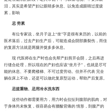
泪，其实是希望产妇让眼睛多休息、以免造成眼睛过度疲
累，影响
忌 劳累
有位专家说，坐月子这上“坐”字是很有来历的，以前的
医术落后，过去产妇生产后，可能造成会阴部撕裂伤，而佳
的复原方法就是两腿并拢多多休息。
现 代医师在生产时也会先帮产妇剪开会阴，之后再进
行缝合处理，所以现在的产妇也应该“坐月子”，也就是尽可
能的休息、不要爬楼梯、不可过度劳动。但并不代表 完全
躺在床上不动，还是可以做此复原型运动，帮助产后复原。
忌提重物、忌用冷水洗东西
这些动作都需要用力，用力时会拉扯到腹部的肌肉，对
于身体尚未恢复，很容易会有腰酸背痛的 情形，剖腹产的