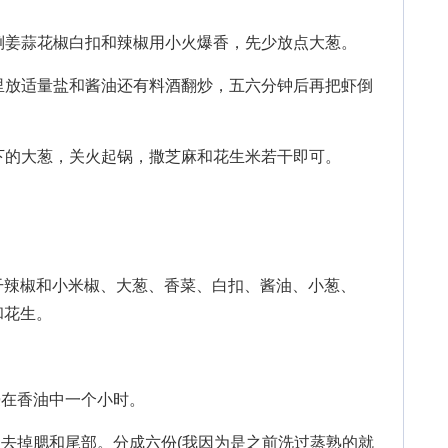
倒姜蒜花椒白扣和辣椒用小火爆香，先少放点大葱。
里放适量盐和酱油还有料酒翻炒，五六分钟后再把虾倒
下的大葱，关火起锅，撒芝麻和花生米若干即可。
辣椒和小米椒、大葱、香菜、白扣、酱油、小葱、
和花生。
在香油中一个小时。
去掉腮和尾部。分成六份(我因为是之前洗过蒸熟的就