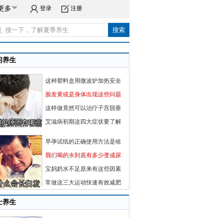
更多
登录
注册
闲养生
这种塑料盒用微波炉加热安全
脸发黄或是身体出现这些问题
这样做竟然可以治疗子宫脱垂
艾滋病初期这四大症状要了解
早孕试纸的正确使用方法是啥
我们喝的水到底有多少变成尿
宝妈奶水不足原来有这些因素
常做这三大运动快速有效减肥
士养生