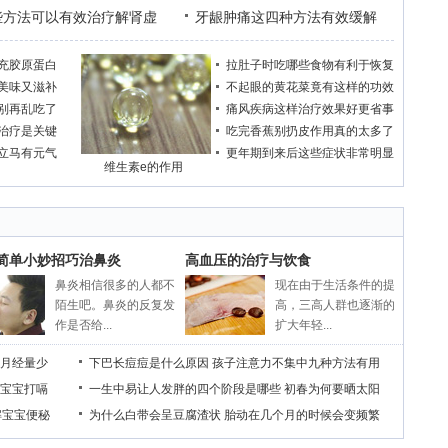
些方法可以有效治疗解肾虚
牙龈肿痛这四种方法有效缓解
充胶原蛋白
拉肚子时吃哪些食物有利于恢复
美味又滋补
不起眼的黄花菜竟有这样的功效
别再乱吃了
痛风疾病这样治疗效果好更省事
治疗是关键
吃完香蕉别扔皮作用真的太多了
立马有元气
更年期到来后这些症状非常明显
维生素e的作用
个简单小妙招巧治鼻炎
高血压的治疗与饮食
鼻炎相信很多的人都不
现在由于生活条件的提
陌生吧。鼻炎的反复发
高，三高人群也逐渐的
作是否给...
扩大年轻...
月经量少
下巴长痘痘是什么原因
孩子注意力不集中九种方法有用
宝宝打嗝
一生中易让人发胖的四个阶段是哪些
初春为何要晒太阳
解宝宝便秘
为什么白带会呈豆腐渣状
胎动在几个月的时候会变频繁