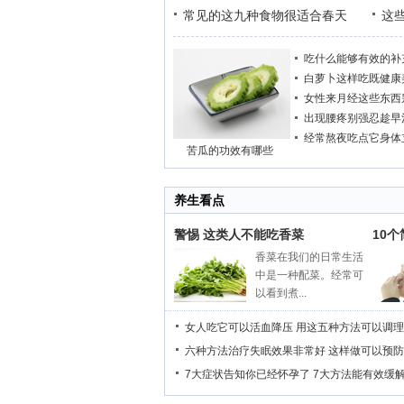
常见的这九种食物很适合春天
这
吃什么能够有效的补
白萝卜这样吃既健康
女性来月经这些东西
出现腰疼别强忍趁早
经常熬夜吃点它身体
苦瓜的功效有哪些
养生看点
警惕 这类人不能吃香菜
10
香菜在我们的日常生活
中是一种配菜。经常可
以看到煮...
女人吃它可以活血降压
用这五种方法可以调理
六种方法治疗失眠效果非常好
这样做可以预防
7大症状告知你已经怀孕了
7大方法能有效缓