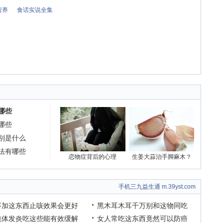
营养
食话实说全集
哪些
哪些
别是什么
法有哪些
恋物症背后的心理
生姜大蒜治手脚麻木？
手机三九益生通 m.39yst.com
枣加这东西止咳效果会更好
黑木耳木耳千万别和这物同吃
桃体发炎吃这些能有效缓解
女人常吃这东西竟然可以防癌