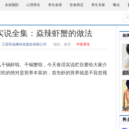
未病预防
心理养生
养生食谱
饮食禁忌
养生专家
曝光
0食话实说全集：焱辣虾蟹的做法
休
：
江苏民福康科技股份有限公司
编辑：
唐倩
中医养生
干锅虾啦、干锅蟹啦，今天食话实说栏目要给大家介
菜吃的绝对是营养丰富的，首先
虾的营养
就是不容忽视
。
男