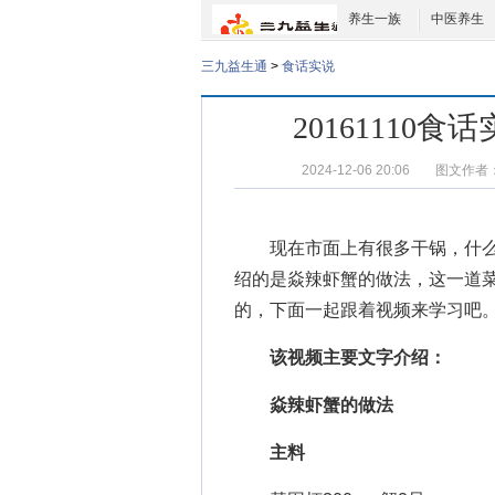
养生一族
中医养生
三九益生通
>
食话实说
2016111
2024-12-06 20:06
图文作者
现在市面上有很多干锅，什么
绍的是
焱辣虾蟹的做法
，这一道
的，下面一起跟着视频来学习吧
该视频主要文字介绍：
焱辣虾蟹的做法
主料