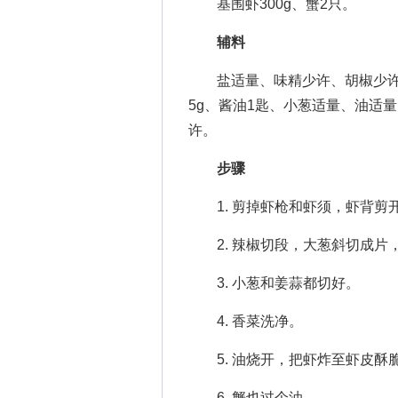
基围虾300g、蟹2只。
辅料
盐适量、味精少许、胡椒少许、
5g、酱油1匙、小葱适量、油适
许。
步骤
1. 剪掉虾枪和虾须，虾背剪
2. 辣椒切段，大葱斜切成片
3. 小葱和姜蒜都切好。
4. 香菜洗净。
5. 油烧开，把虾炸至虾皮酥
6. 蟹也过个油。