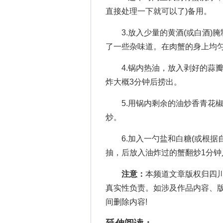
直接处理一下就可以了)备用。
3.放入少量的黄酒(或白酒)腌
了一些杂味道。在肉蟹的身上均
4.锅内热油，放入剥好的蒜瓣
炸大概3分钟后捞出。
5.用锅内剩余的油炒香青花椒
炒。
6.加入一勺盐和白糖(或根据自
抽，后放入油炸过的蟹翻炒1分钟
注意：
本频道文章版权归四
真实性负责。如涉及作品内容、
间删除内容!