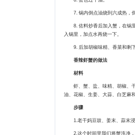
7. 锅内倒点油烧到六成热，
8. 佐料炒香后加入蟹，在锅
入锅里，加点水再烧一下。
9. 后加胡椒味精、香菜和剩
香辣虾蟹的做法
材料
虾、蟹、盐、味精、胡椒、干
油、花椒、生姜、大蒜、白芝麻
步骤
1.老干妈豆豉、姜末、蒜末浸
2.这个时间里我们将蟹洗净，