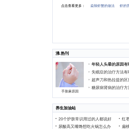
点击查看更多：
焱辣虾蟹的做法
虾的
沸.热刊
年轻人头晕的原因有
失眠症的治疗方法有
超声刀和热拉提的区
糖尿病肾病的治疗方
手胀麻原因
养生加油站
20个护肤常识用过的人都说好
红
尿酸高又嘴馋想吃火锅怎么办
扁