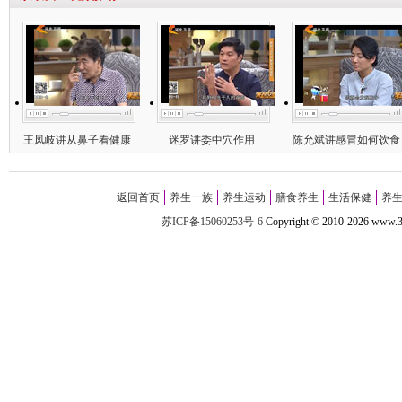
王凤岐讲从鼻子看健康
迷罗讲委中穴作用
陈允斌讲感冒如何饮食
返回首页
养生一族
养生运动
膳食养生
生活保健
养
苏ICP备15060253号-6
Copyright
©
2010-
2026 w