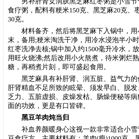
男补肝肾女润肤黑芝麻红枣粥是小雪节
食疗粥，配料有粳米150克、黑芝麻20克、枣
30克。
材料备齐，然后将黑芝麻下入锅中，用
末，备用;粳米淘洗干净，用冷水浸泡半小时
红枣洗净去核;锅中加入约1500毫升冷水，
用旺火烧沸;然后改用小火熬煮，待米粥烂熟
糖，再稍煮片刻，即可盛起食用。
黑芝麻具有补肝肾、润五脏、益气力的
肝肾精血不足所致的眩晕、须发早白、脱发
乏力、五脏虚损、皮燥发枯、肠燥便秘等病
面的功效，更是有口皆碑。
黑豆羊肉炖当归
补血养颜暖身心这视一款非常适合小雪
豆食疗方，主要材料有：羊肉(瘦)1000克、黑