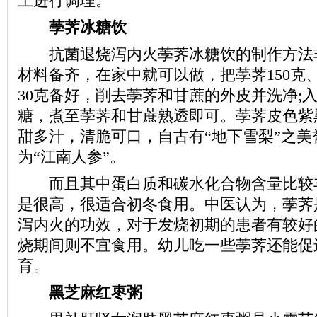
上进行调理。
荸荠冰糖饮
抗菌退烧泻内火荸荠冰糖饮的制作方法
材料备齐，在家中就可以做，把荸荠150克、
30克备好，削去荸荠和甘蔗的外皮并洗净;
糖，煮至荸荠和甘蔗熟透即可。荸荠皮色紫
甜多汁，清脆可口，自古有“地下雪梨”之美
为“江南人参”。
而且其中蛋白质和碳水化合物含量比较
是很高，很适合初冬食用。中医认为，荸荠
泻内火的功效，对于发烧初期的患者有较好
烧期间则不宜食用。幼儿吃一些荸荠还能促
育。
黑芝麻红枣粥