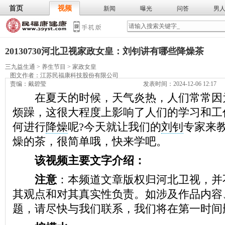
首页
视频
新闻
曝光
问答
男
膳食
保
武术
气功
食谱
营养
20130730河北卫视家政女皇：刘钊讲有哪些降燥茶
三九益生通
>
养生节目
>
家政女皇
图文作者：
江苏民福康科技股份有限公司
责编：戴碧莹
发表时间：2024-12-06 12:17
在夏天的时候，天气炎热，人们常常因
烦躁，这很大程度上影响了人们的学习和工
何进行
降燥
呢?今天就让我们的
刘钊
专家来
燥的茶，很简单哦，快来学吧。
该视频主要文字介绍：
注意
：本频道文章版权归河北卫视，并
其观点和对其真实性负责。如涉及作品内容
题，请尽快与我们联系，我们将在第一时间