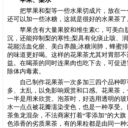
把苹果和梨等一些水果切成片，放在一
还可以加一些冰糖，这就是很好的水果茶了
苹果含有大量果胶和维生素C，可美白肌
沉，还能抑制梨的寒性;梨具有化痰止咳、润
花能活血化瘀、美白养颜;冰糖润肺，蜂蜜
的味道更好喝。这样的花果茶尤其对胃部不
益。在喝茶的同时连果肉也吃下去，可促进
除体内毒素。
自己制作花果茶一次多加三四个品种即
多、太乱，以免影响观赏和口感。花果茶，
一半是用来欣赏。泡茶时，好选用透明的玻
水一点点被花瓣濡染变色，也是一种享受。
茶鱼龙混杂，不法商家打着“零添加”的大旗
色添香的劣质果茶，有的果粒都是由同一种