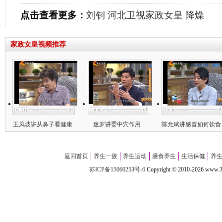
点击查看更多：
刘钊
河北卫视家政女皇
降燥
家政女皇视频推荐
王凤岐讲从鼻子看健康
迷罗讲委中穴作用
陈允斌讲感冒如何饮食
返回首页
养生一族
养生运动
膳食养生
生活保健
养
苏ICP备15060253号-6
Copyright
©
2010-
2026 w