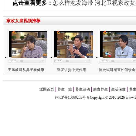
点击查看更多：
怎么样泡发海带
河北卫视家政女
家政女皇视频推荐
王凤岐讲从鼻子看健康
迷罗讲委中穴作用
陈允斌讲感冒如何饮食
返回首页
养生一族
养生运动
膳食养生
生活保健
养
苏ICP备15060253号-6
Copyright
©
2010-
2026 w