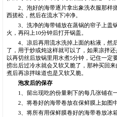
2、泡好的海带逐片拿出象洗衣服那样搓
西搓松，然后在流水下冲净。
3、洗净的海带铺放在蒸锅的帘子上盖锅
火，再闷上10分钟后打开锅盖。
4、凉后再用流水洗掉上面的粘液，然后
了，用于炒或炖这样就可以了，如果凉拌还
以再切丝后放锅里用水煮5分钟，记住一定
捞出后过冷水就会又软又脆了，那种买回来
煮后再凉拌味道也是又软又脆。
泡发后的保存
1、留出现吃的份量剩下的每几张铺在一
2、将卷好的海带卷放在保鲜膜上如图中
3、将所有用保鲜膜卷好的海带卷放冰箱