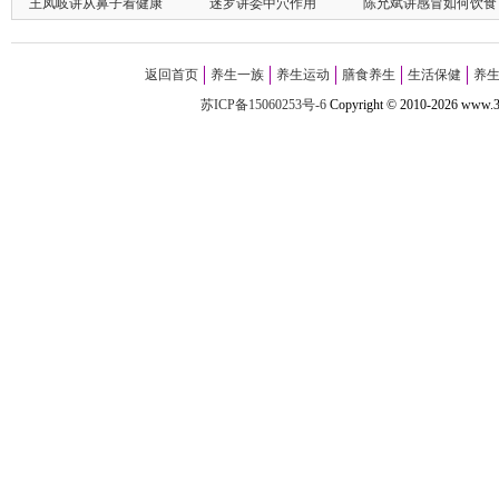
王凤岐讲从鼻子看健康
迷罗讲委中穴作用
陈允斌讲感冒如何饮食
返回首页
养生一族
养生运动
膳食养生
生活保健
养
苏ICP备15060253号-6
Copyright
©
2010-
2026 w