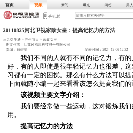
首页
视频
新闻
曝光
问答
男
膳食
保
武术
气功
食谱
营养
20110825河北卫视家政女皇：提高记忆力的方法
三九益生通
>
养生节目
>
家政女皇
图文作者：
江苏民福康科技股份有限公司
责编：戴碧莹
发表时间：2024-12-06 12:32
我们不同的人就有不同的记忆力，有的
好，有的人即使是很年轻记忆力也很差，这
习都有一定的困扰。那么有什么方法可以提
下面就随小编一起来看看该怎么提高我们的
该视频主要文字介绍：
我们要经常做一些运动，这对锻炼我们
用。
提高记忆力的方法