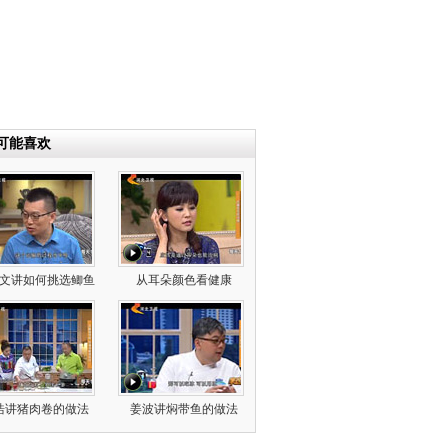
可能喜欢
文讲如何挑选鲫鱼
从耳朵颜色看健康
浩讲猪肉卷的做法
姜波讲焖带鱼的做法