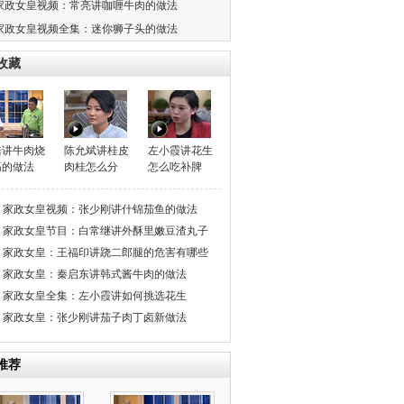
家政女皇视频：常亮讲咖喱牛肉的做法
家政女皇视频全集：迷你狮子头的做法
收藏
浩讲牛肉烧
陈允斌讲桂皮
左小霞讲花生
筋的做法
肉桂怎么分
怎么吃补脾
家政女皇视频：张少刚讲什锦茄鱼的做法
家政女皇节目：白常继讲外酥里嫩豆渣丸子
家政女皇：王福印讲跷二郎腿的危害有哪些
家政女皇：秦启东讲韩式酱牛肉的做法
家政女皇全集：左小霞讲如何挑选花生
家政女皇：张少刚讲茄子肉丁卤新做法
推荐