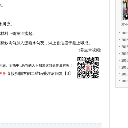
匙。
水川烫。
左
20
材料下锅拉油捞起。
20
翻炒均匀加入淀粉水勾芡，淋上香油盛于盘上即成。
20
养生堂视频
(
)
20
20
耳屎、剪指甲...99%的人不知道这对身体最有害！
20
直接扫描右侧二维码关注后回复【3】
养身
20
20