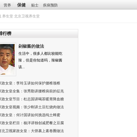
保健
营养
贴士
疾病预防
悦
养生堂
北京卫视养生堂
排行榜
剁椒酱的做法
生活中，很多人都比较能吃
辣，但是你知道吗，辣椒酱
该...
家政女皇：李玲玉讲如何保护腰椎颈椎
家政女皇全集：张秀勤讲腰椎病前的征兆
家政女皇节目：杜志国讲喝茶暖胃降血糖
家政女皇视频：张少刚讲土豆红烧肉做法
家政女皇：何计国讲如何挑选纯土蜂蜜
家政女皇栏目：杨洋讲独创减肥餐之豆腐
河北卫视家政女皇：大饼裹上素卷圈做法