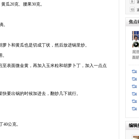
黄瓜20克、腰果30克。
焦点
滴。
胡萝卜和黄瓜也是切成丁状，然后放进锅里炒。
屈
用。
面
煎至表面微金黄，再加入玉米粒和胡萝卜丁，加入一点点
菜快要出锅的时候加进去，翻炒几下就行。
40公克。
编辑