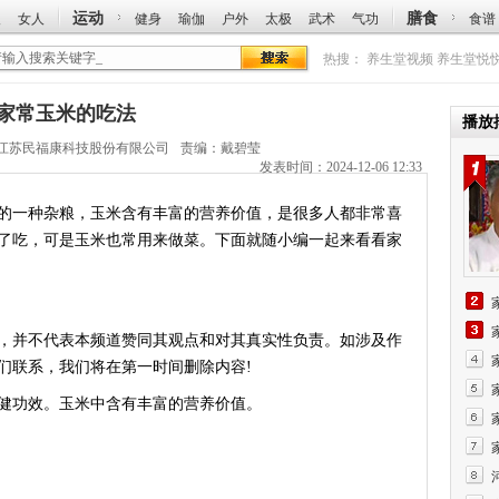
运动
膳食
人
女人
健身
瑜伽
户外
太极
武术
气功
食谱
热搜：
养生堂视频
养生堂悦
招：家常玉米的吃法
播放
江苏民福康科技股份有限公司
责编：戴碧莹
发表时间：2024-12-06 12:33
一种杂粮，玉米含有丰富的营养价值，是很多人都非常喜
了吃，可是玉米也常用来做菜。下面就随小编一起来看看家
，并不代表本频道赞同其观点和对其真实性负责。如涉及作
们联系，我们将在第一时间删除内容!
功效。玉米中含有丰富的营养价值。