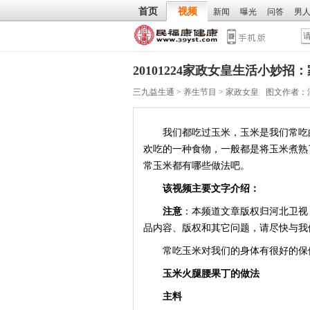
首页
视频
新闻
曝光
问答
男
20101224家政女皇生活小妙
三九益生通
>
养生节目
>
家政女皇
图文作者：
我们都吃过玉米，玉米是我们常吃的
欢吃的一种食物，一般都是将玉米煮熟
常玉米都有哪些做法吧。
该视频主要文字介绍：
注意
：本频道文章版权归河北卫视
品内容、版权和其它问题，请尽快与我
常吃玉米对我们的身体有很好的保健
玉米火腿腰果丁的做法
主料