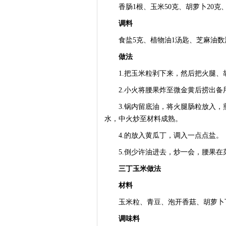
香肠1根、玉米50克、胡萝卜20克、
调料
食盐5克、植物油1汤匙、芝麻油数
做法
1.把玉米粒剥下来，然后把火腿、
2.小火将腰果炸至微金黄后捞出备
3.锅内留底油，将火腿肠粒放入，
水，中火炒至材料成熟。
4.的放入黄瓜丁，调入一点点盐。
5.倒少许油进去，炒一会，腰果在
三丁玉米做法
材料
玉米粒、青豆、泡开香菇、胡萝卜丁
调味料