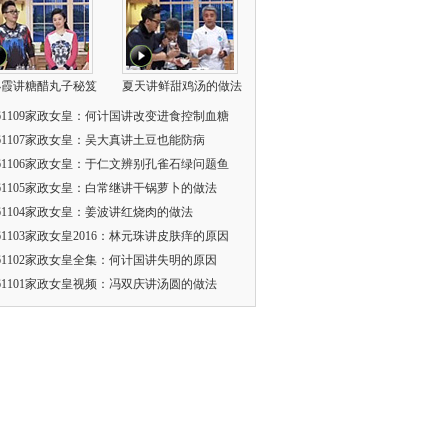
小霞讲糖醋丸子秘笈
夏天讲鲜甜鸡汤的做法
161109家政女皇：何计国讲改变进食控制血糖
161107家政女皇：吴大真讲土豆也能防病
161106家政女皇：于仁文辨别孔雀石绿问题鱼
161105家政女皇：白常继讲干锅萝卜的做法
161104家政女皇：姜波讲红烧肉的做法
161103家政女皇2016：林元珠讲皮肤痒的原因
161102家政女皇全集：何计国讲失明的原因
161101家政女皇视频：冯双庆讲汤圆的做法