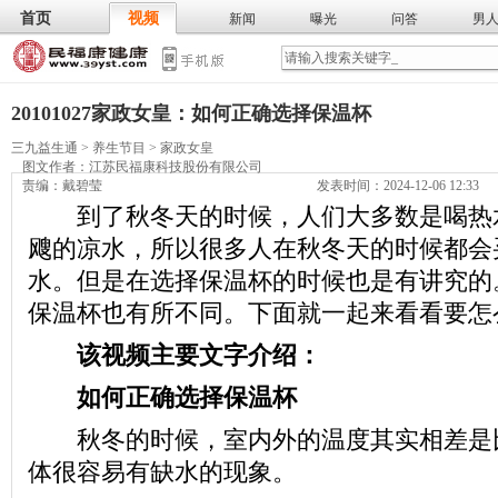
首页
视频
新闻
曝光
问答
男
膳食
保
武术
气功
食谱
营养
20101027家政女皇：如何正确选择保温杯
三九益生通
>
养生节目
>
家政女皇
图文作者：
江苏民福康科技股份有限公司
责编：戴碧莹
发表时间：2024-12-06 12:33
到了秋冬天的时候，人们大多数是喝热
飕的凉水，所以很多人在秋冬天的时候都会
水。但是在选择保温杯的时候也是有讲究的
保温杯也有所不同。下面就一起来看看要怎
该视频主要文字介绍：
如何正确选择保温杯
秋冬的时候，室内外的温度其实相差是
体很容易有缺水的现象。