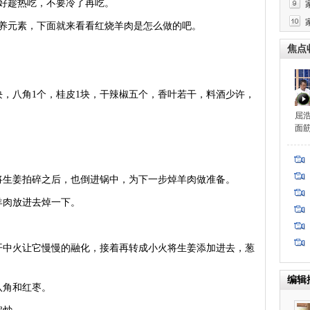
趁热吃，不要冷了再吃。
元素，下面就来看看红烧羊肉是怎么做的吧。
焦点
，八角1个，桂皮1块，干辣椒五个，香叶若干，料酒少许，
。
屈
面
。
生姜拍碎之后，也倒进锅中，为下一步焯羊肉做准备。
肉放进去焯一下。
中火让它慢慢的融化，接着再转成小火将生姜添加进去，葱
编辑
角和红枣。