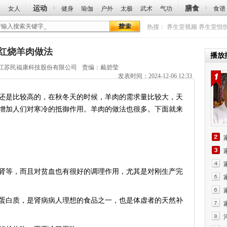
运动
膳食
人
女人
健身
瑜伽
户外
太极
武术
气功
食谱
热搜：
养生堂视频
养生堂悦
：红烧羊肉做法
播放
江苏民福康科技股份有限公司
责编：戴碧莹
发表时间：2024-12-06 12:33
还是比较高的，在秋冬天的时候，羊肉的需求量比较大，天
增加人们对寒冷的抵御作用。羊肉的做法也很多。下面就来
等，而且对贫血也有很好的调理作用，尤其是对刚生产完
白质，是肾病病人理想的食品之一，也是体虚者的天然补