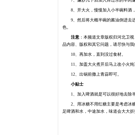
7、煸炒几下后加入焯过水的羊肉
8、开大火，慢慢加入小半碗料酒，
9、然后将大概半碗的酱油倒进去进
色。
注意
：本频道文章版权归河北卫视
品内容、版权和其它问题，请尽快与我
10、再加水，直到没过食材。
11、加盖大火煮开后马上改小火炖
12、出锅前撒上青蒜即可。
小贴士
1、加入啤酒就是可以很好地去除
2、用冰糖不用红糖主要是考虑冰糖
足啤酒和水，中途加水，味道会大大折