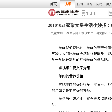
首页
视频
新闻
曝光
问答
男
20101021家政女皇生活小妙招
三九益生通
>
养生节目
>
家政女皇
图文作者：
羊肉我们都吃过，羊肉的营养价值
气冷，人们吃羊肉会感到到很暖身，能
学一学比较家常的
红烧羊肉
的做法吧。
该视频主要文字介绍：
羊肉的营养价值
常吃羊肉的好处很多，能养肝、补肾
的产妇更是非常好的补品。
羊奶与牛奶相比，富含更多脂肪和蛋
品。