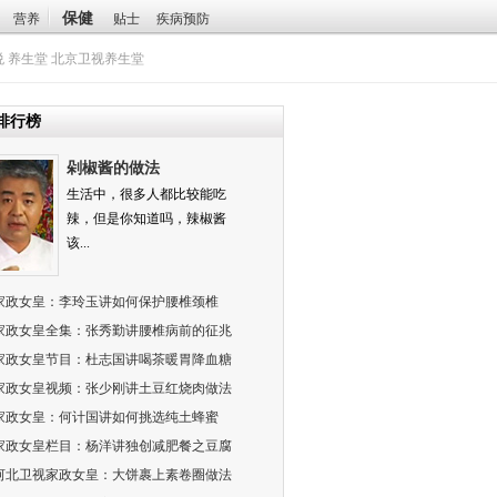
保健
营养
贴士
疾病预防
悦
养生堂
北京卫视养生堂
排行榜
剁椒酱的做法
生活中，很多人都比较能吃
辣，但是你知道吗，辣椒酱
该...
家政女皇：李玲玉讲如何保护腰椎颈椎
家政女皇全集：张秀勤讲腰椎病前的征兆
家政女皇节目：杜志国讲喝茶暖胃降血糖
家政女皇视频：张少刚讲土豆红烧肉做法
家政女皇：何计国讲如何挑选纯土蜂蜜
家政女皇栏目：杨洋讲独创减肥餐之豆腐
河北卫视家政女皇：大饼裹上素卷圈做法