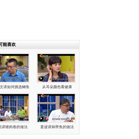
可能喜欢
文讲如何挑选鲫鱼
从耳朵颜色看健康
浩讲猪肉卷的做法
姜波讲焖带鱼的做法