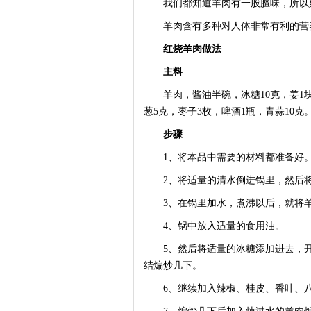
我们都知道羊肉有一股膻味，所以好
羊肉含有多种对人体非常有利的营养
红烧羊肉做法
主料
羊肉，酱油半碗，冰糖10克，姜1块
葱5克，枣子3枚，啤酒1瓶，青蒜10克
步骤
1、将本品中需要的材料都准备好
2、将适量的清水倒进锅里，然后将
3、在锅里加水，煮沸以后，就将羊
4、锅中放入适量的食用油。
5、然后将适量的冰糖添加进去，开
结煸炒几下。
6、继续加入辣椒、桂皮、香叶、八