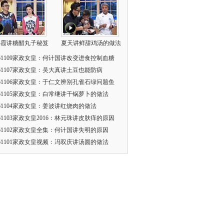
小霞讲糖醋丸子秘笈
夏天讲鲜甜鸡汤的做法
161109家政女皇：何计国讲改变进食控制血糖
161107家政女皇：吴大真讲土豆也能防病
161106家政女皇：于仁文辨别孔雀石绿问题鱼
161105家政女皇：白常继讲干锅萝卜的做法
161104家政女皇：姜波讲红烧肉的做法
161103家政女皇2016：林元珠讲皮肤痒的原因
161102家政女皇全集：何计国讲失明的原因
161101家政女皇视频：冯双庆讲汤圆的做法