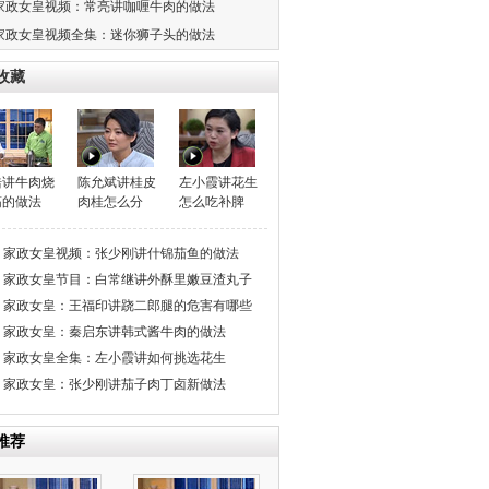
家政女皇视频：常亮讲咖喱牛肉的做法
家政女皇视频全集：迷你狮子头的做法
收藏
浩讲牛肉烧
陈允斌讲桂皮
左小霞讲花生
筋的做法
肉桂怎么分
怎么吃补脾
家政女皇视频：张少刚讲什锦茄鱼的做法
家政女皇节目：白常继讲外酥里嫩豆渣丸子
家政女皇：王福印讲跷二郎腿的危害有哪些
家政女皇：秦启东讲韩式酱牛肉的做法
家政女皇全集：左小霞讲如何挑选花生
家政女皇：张少刚讲茄子肉丁卤新做法
推荐