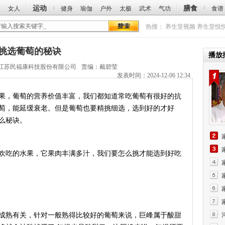
运动
膳食
人
女人
健身
瑜伽
户外
太极
武术
气功
食谱
热搜：
养生堂视频
养生堂悦
招：挑选葡萄的秘诀
播放
江苏民福康科技股份有限公司
责编：戴碧莹
发表时间：2024-12-06 12:34
，葡萄的营养价值丰富，我们都知道常吃葡萄有很好的抗
萄，能延缓衰老。但是葡萄也要精挑细选，选到好的才好
么秘诀。
吃的水果，它果肉丰满多汁，我们要怎么挑才能选到好吃
熟有关，针对一般熟得比较好的葡萄来说，巨峰属于酸甜