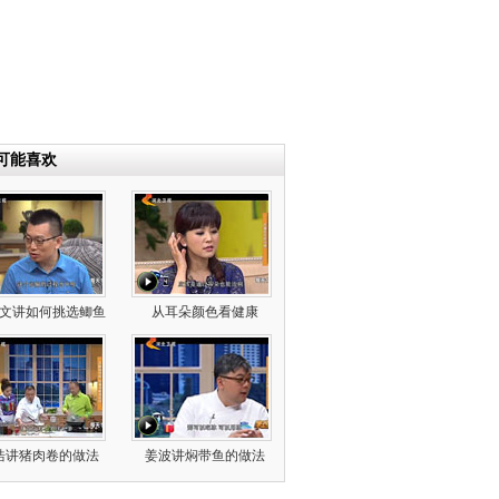
可能喜欢
文讲如何挑选鲫鱼
从耳朵颜色看健康
浩讲猪肉卷的做法
姜波讲焖带鱼的做法