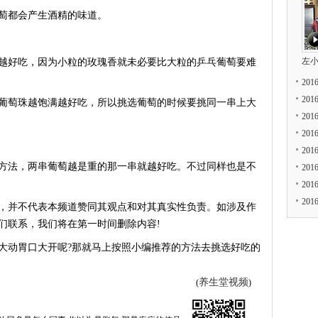
萄都会产生酒精的味道。
左
好吃，因为小粒的玫瑰香就未必要比大粒的乒乓葡萄要难
20
20
萄珠越饱满越好吃，所以挑选葡萄的时候要挑同一串上大
20
20
20
法，两串葡萄越是重的那一串就越好吃。不过同样也是不
20
20
20
，并不代表本频道赞同其观点和对其真实性负责。如涉及作
们联系，我们将在第一时间删除内容!
动胃口大开呢?那就马上按照小编推荐的方法去挑选好吃的
养生堂视频
(
)