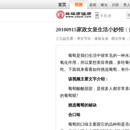
首页
视频
新闻
曝光
问答
男
20100915家政女皇生活小妙
三九益生通
>
养生节目
>
家政女皇
图文作者：
葡萄是我们生活中很常见的一种水果
氧化作用，所以要想美容养颜，多吃葡
吃。下面就来看看如何挑选葡萄，有什
该视频主要文字介绍：
葡萄酸酸甜甜，是很多人都非常喜欢
的葡萄呢?
挑选葡萄的秘诀
合口味
葡萄的口味主要跟它的品种和是否成