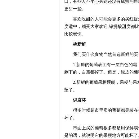
口，有些人不小心买到还没有成熟的巨
更甜一些。
喜欢吃甜的人可能会更多的买红提;
度适中，颇受大家欢迎;绿提酸甜度都
比较畅快。
挑新鲜
我们买什么食物当然首选新鲜的买
1.新鲜的葡萄表面有一层白色的霜
剩下的，白霜都掉了。但是，绿皮的葡
2.新鲜的葡萄果梗硬朗，果梗与果
坠了。
识腐坏
很多时候超市里卖的葡萄都是装在包
坏了。
市面上买的葡萄很多都是用保鲜膜包
是的话，就说明它的果梗地方可能坏了