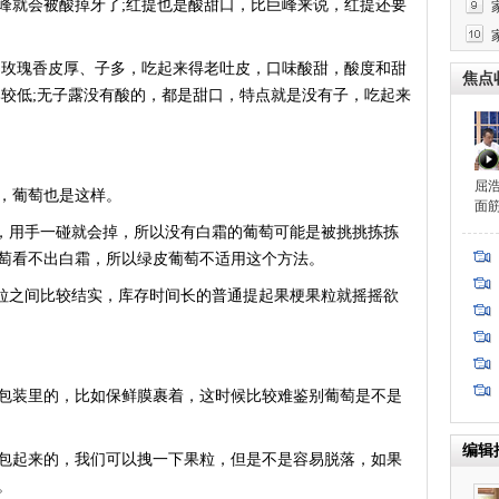
峰就会被酸掉牙了;红提也是酸甜口，比巨峰来说，红提还要
玫瑰香皮厚、子多，吃起来得老吐皮，口味酸甜，酸度和甜
焦点
比较低;无子露没有酸的，都是甜口，特点就是没有子，吃起来
屈
，葡萄也是这样。
面
，用手一碰就会掉，所以没有白霜的葡萄可能是被挑挑拣拣
萄看不出白霜，所以绿皮葡萄不适用这个方法。
粒之间比较结实，库存时间长的普通提起果梗果粒就摇摇欲
装里的，比如保鲜膜裹着，这时候比较难鉴别葡萄是不是
编辑
起来的，我们可以拽一下果粒，但是不是容易脱落，如果
。