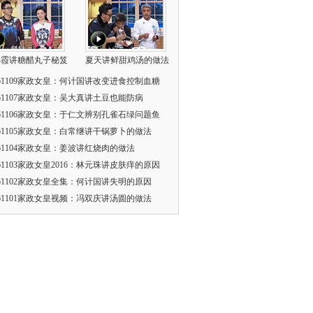
小霞讲糖醋丸子秘笈
夏天讲鲜甜鸡汤的做法
161109家政女皇：何计国讲改变进食控制血糖
161107家政女皇：吴大真讲土豆也能防病
161106家政女皇：于仁文辨别孔雀石绿问题鱼
161105家政女皇：白常继讲干锅萝卜的做法
161104家政女皇：姜波讲红烧肉的做法
161103家政女皇2016：林元珠讲皮肤痒的原因
161102家政女皇全集：何计国讲失明的原因
161101家政女皇视频：冯双庆讲汤圆的做法