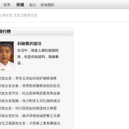
保健
营养
贴士
疾病预防
悦
养生堂
北京卫视养生堂
排行榜
剁椒酱的做法
生活中，很多人都比较能吃
辣，但是你知道吗，辣椒酱
该...
家政女皇：李玲玉讲如何保护腰椎颈椎
家政女皇全集：张秀勤讲腰椎病前的征兆
家政女皇节目：杜志国讲喝茶暖胃降血糖
家政女皇视频：张少刚讲土豆红烧肉做法
家政女皇：何计国讲如何挑选纯土蜂蜜
家政女皇栏目：杨洋讲独创减肥餐之豆腐
河北卫视家政女皇：大饼裹上素卷圈做法