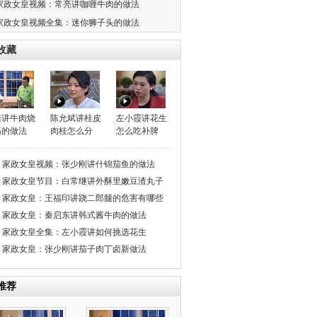
家政女皇视频：常亮讲咖喱牛肉的做法
家政女皇视频全集：迷你狮子头的做法
收藏
浩讲牛肉烧
陈允斌讲桂皮
左小霞讲花生
筋的做法
肉桂怎么分
怎么吃补脾
家政女皇视频：张少刚讲什锦茄鱼的做法
家政女皇节目：白常继讲外酥里嫩豆渣丸子
家政女皇：王福印讲跷二郎腿的危害有哪些
家政女皇：秦启东讲韩式酱牛肉的做法
家政女皇全集：左小霞讲如何挑选花生
家政女皇：张少刚讲茄子肉丁卤新做法
推荐