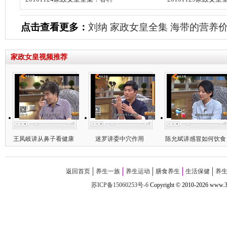
点击查看更多：
刘纳
家政女皇全集
海带的营养
家政女皇视频推荐
王凤岐讲从鼻子看健康
迷罗讲委中穴作用
陈允斌讲感冒如何饮食
返回首页
养生一族
养生运动
膳食养生
生活保健
养
苏ICP备15060253号-6
Copyright
©
2010-
2026 w