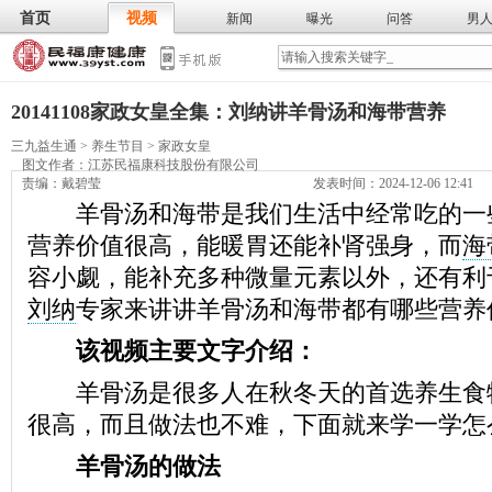
首页
视频
新闻
曝光
问答
男
膳食
保
武术
气功
食谱
营养
20141108家政女皇全集：刘纳讲羊骨汤和海带营养
三九益生通
>
养生节目
>
家政女皇
图文作者：
江苏民福康科技股份有限公司
责编：戴碧莹
发表时间：2024-12-06 12:41
羊骨汤和海带是我们生活中经常吃的一
营养价值很高，能暖胃还能补肾强身，而
海
容小觑，能补充多种微量元素以外，还有利
刘纳
专家来讲讲羊骨汤和海带都有哪些营养
该视频主要文字介绍：
羊骨汤是很多人在秋冬天的首选养生食
很高，而且做法也不难，下面就来学一学怎
羊骨汤的做法