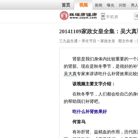
首页
视频
新闻
曝光
问答
男
20141109家政女皇全集：吴
三九益生通
>
养生节目
>
家政女皇
图文作者：
肾脏是我们身体内比较重要的一个器
的肾脏。现在是秋冬季节，是很好的补
吴大真
专家来讲讲吃什么补肾效果比较
该视频主要文字介绍：
在秋冬季节，人们都会给自己的身体
的帮助我们补肾吧。
吃什么补肾效果好
何首乌
有补肝肾、益精血的作用，历代医家