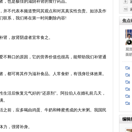
者，也是极佳的滋阴补肾的食疗药品。
，并不代表本频道赞同其观点和对其真实性负责。如涉及作
们联系，我们将在第一时间删除内容!
焦点
肾，故肾阴虚者宜常食之。
屈
面
不释口的原因，它的营养价值也很高，能帮助我们补肾通
，都可将其作为滋补食品。人常食虾，有强身壮体效果。
生活后恢复元气好的“还原剂”。阿拉伯人在婚礼前几天，
满。
之前，应多喝由鸡蛋、牛奶和蜂蜜煮成的大米粥。我国民
编辑
体力，强肾补身。