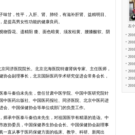
味甘，性平，入肝、肾、肺经，有滋补肝肾、益精明目、
，是提高男女性功能的健康良药。
左
物昏花、遗精阳 痿、面色暗黄、须发枯黄、腰膝酸软、阴
20
20
20
20
20
北京同济医院院长。北京北海医院特邀肾病专家、主任医师，
20
健协会副理事长，北京国际医药学术研究促进会常务会长，
20
20
泰斗秦伯未先生，曾任甘肃中医学院、中国中医研究院针
国中医药出版社、中国医药报社、同济医院、北京中医药进
进会、中国保健协会等单位或部门的负责工作。
师承中医泰斗秦伯未先生，对祖国医学有精湛的造诣。中
市政协委员，中国保健养生协会会长、中国保健协会副理事
真一直从事于医药保健方面的临床、教学、科研、新闻出