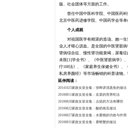
版、社会团体等方面的工作。
曾任中国中医科学院、中国医药科技
北京中医药进修学院、中国药学会等单
个人成就
对祖国医学有精湛的造诣。她一生致
业人才呕心沥血。是全国的中医肾脏病
肾病综合征、慢性肾功能衰竭，尿毒症
未医[1]学全书》、《中医肾脏病学
疗100法》、《家庭养生保健全书》
私房养颜经》等市场畅销的科普读物。
延伸阅读：
20141025家政女皇全集：张晔讲清蒸鱼的做法
20100811家政女皇全集：韭菜的营养吃法
20100820家政女皇全集：点痣的方法有哪些
20100822家政女皇全集：酸奶南瓜做法
20100827家政女皇全集：水蜜桃的功效与作用
20100831家政女皇全集：赛螃蟹的做法