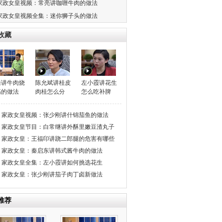
家政女皇视频：常亮讲咖喱牛肉的做法
家政女皇视频全集：迷你狮子头的做法
收藏
浩讲牛肉烧
陈允斌讲桂皮
左小霞讲花生
筋的做法
肉桂怎么分
怎么吃补脾
家政女皇视频：张少刚讲什锦茄鱼的做法
家政女皇节目：白常继讲外酥里嫩豆渣丸子
家政女皇：王福印讲跷二郎腿的危害有哪些
家政女皇：秦启东讲韩式酱牛肉的做法
家政女皇全集：左小霞讲如何挑选花生
家政女皇：张少刚讲茄子肉丁卤新做法
推荐