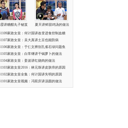
小霞讲糖醋丸子秘笈
夏天讲鲜甜鸡汤的做法
161109家政女皇：何计国讲改变进食控制血糖
161107家政女皇：吴大真讲土豆也能防病
161106家政女皇：于仁文辨别孔雀石绿问题鱼
161105家政女皇：白常继讲干锅萝卜的做法
161104家政女皇：姜波讲红烧肉的做法
161103家政女皇2016：林元珠讲皮肤痒的原因
161102家政女皇全集：何计国讲失明的原因
161101家政女皇视频：冯双庆讲汤圆的做法