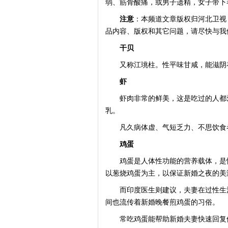
弱、筋骨酸痛，或男子遗精，女子带下
注意
：本频道文章版权归河北卫视
品内容、版权和其它问题，请尽快与我
干贝
又称江珧柱。性平味甘咸，能滋阴补
虾
虾肉非常的鲜美，这是吃过的人都爱
乳。
凡久病体虚、气短乏力、不思饮食者
鸡蛋
鸡蛋是人体性功能的营养载体，是性
以葱烧鸡蛋为主，以保证新婚之夜的美
而印度医生则建议，夫妻在过性生活
间也流传着新婚晚餐煎鸡蛋的习俗。
常吃鸡蛋能帮助新婚夫妻快速回复