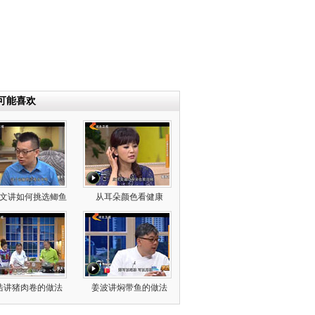
可能喜欢
文讲如何挑选鲫鱼
从耳朵颜色看健康
浩讲猪肉卷的做法
姜波讲焖带鱼的做法