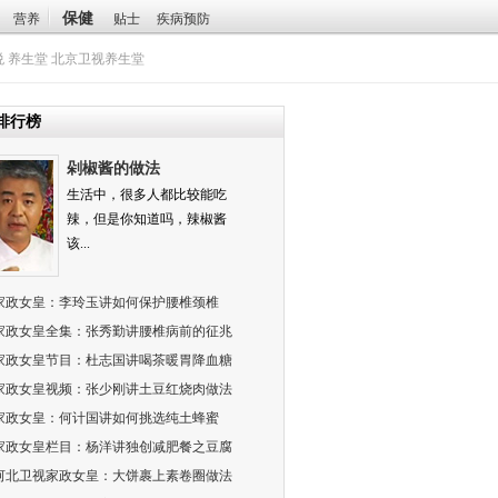
保健
营养
贴士
疾病预防
悦
养生堂
北京卫视养生堂
排行榜
剁椒酱的做法
生活中，很多人都比较能吃
辣，但是你知道吗，辣椒酱
该...
家政女皇：李玲玉讲如何保护腰椎颈椎
家政女皇全集：张秀勤讲腰椎病前的征兆
家政女皇节目：杜志国讲喝茶暖胃降血糖
家政女皇视频：张少刚讲土豆红烧肉做法
家政女皇：何计国讲如何挑选纯土蜂蜜
家政女皇栏目：杨洋讲独创减肥餐之豆腐
河北卫视家政女皇：大饼裹上素卷圈做法