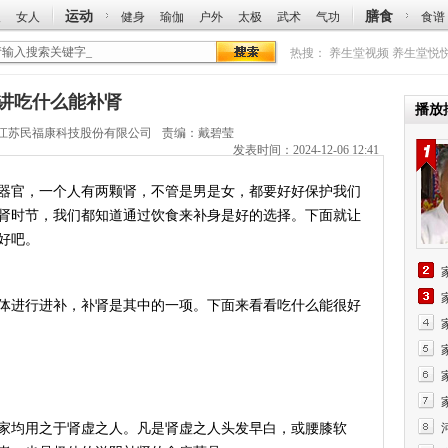
运动
膳食
人
女人
健身
瑜伽
户外
太极
武术
气功
食谱
热搜：
养生堂视频
养生堂悦
大真讲吃什么能补肾
播放
江苏民福康科技股份有限公司
责编：戴碧莹
发表时间：2024-12-06 12:41
官，一个人有两颗肾，不管是男是女，都要好好保护我们
肾时节，我们都知道通过饮食来补身是好的选择。下面就让
好吧。
进行进补，补肾是其中的一项。下面来看看吃什么能很好
均用之于肾虚之人。凡是肾虚之人头发早白，或腰膝软