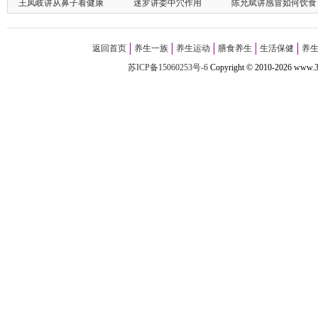
王凤岐讲从鼻子看健康
迷罗讲委中穴作用
陈允斌讲感冒如何饮食
返回首页
养生一族
养生运动
膳食养生
生活保健
养
苏ICP备15060253号-6
Copyright
©
2010-
2026 w