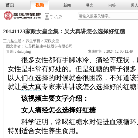
首页
视频
新闻
曝光
问答
男
膳食
保
武术
气功
食谱
营养
20141123家政女皇全集：吴大真讲怎么选择好红糖
三九益生通
>
养生节目
>
家政女皇
图文作者：
江苏民福康科技股份有限公司
责编：daibiying
发表时间：2024-12-06 12:49
很多女性都有手脚冰冷、痛经等症状，
女性是非常有好处的。但是红糖的牌子很多
以人们在选择的时候就会很困惑，不知道该
就让
吴大真
专家来讲讲该怎么选择好的红糖
该视频主要文字介绍：
女人痛经怎么选择好红糖
科学证明，常喝红糖水对促进血液循环
特别适合女性养生食用。