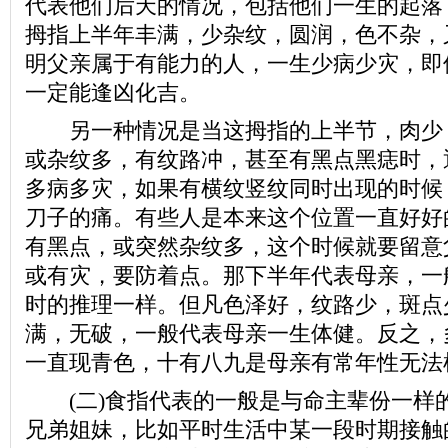
代表他们后天的情况，包括他们一生的起落
拇指上半年丰满，少杂纹，圆润，色不杂，
明父亲属于有能力的人，一生少病少灾，即
一定能逢凶化吉。
另一种情况是当这拇指的上半节，肉少
或杂纹多，有纹路冲，甚至有黑点黑痣时，
多病多灾，如果有横纹竖纹同时出现的时候
刀子的痛。有些人是本来这个位置一直好好
有黑点，或突然杂纹多，这个时候就要留意
或有灾，要防着点。那下半年代表母亲，一
时的推理一样。但凡色泽好，纹路少，斑点
满，无破，一般代表母亲一生体健。反之，
一直现青色，十有八九是母亲有常年性无法
(二)食指代表的一般是与命主辈份一样
兄弟姐妹，比如平时生活中某一段时期接触