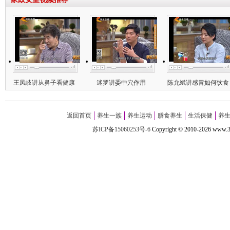
王凤岐讲从鼻子看健康
迷罗讲委中穴作用
陈允斌讲感冒如何饮食
返回首页
养生一族
养生运动
膳食养生
生活保健
养
苏ICP备15060253号-6
Copyright
©
2010-
2026 w