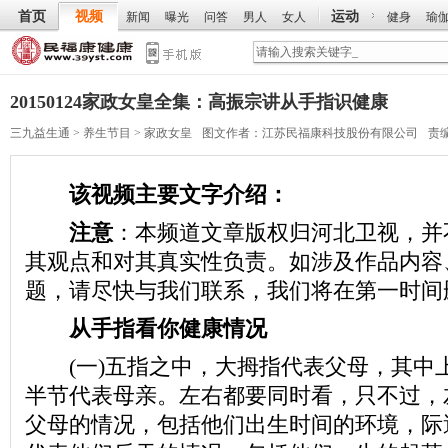
首页
视频
运动
新闻
曝光
问答
男人
女人
健身
瑜
20150124家政女皇全集：高振宗讲从手指识健康
三九益生通
>
养生节目
>
家政女皇
图文作者：
江苏民福康科技股份有限公司
责
该视频主要文字介绍：
注意
：本频道文章版权归河北卫视，并
其观点和对其真实性负责。如涉及作品内容
题，请尽快与我们联系，我们将在第一时间
从手指看你健康情况
(一)五指之中，大拇指代表父母，其中
半节代表母亲。左右都要同时看，只不过，
父母的情况，包括他们出生时间的环境，际