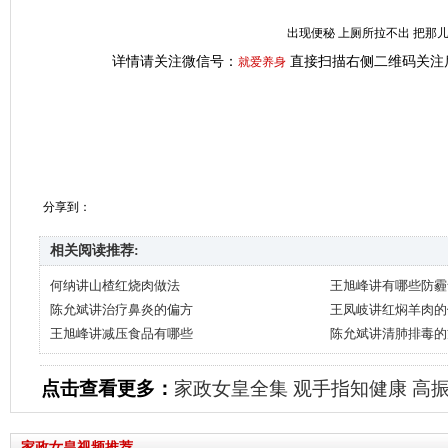
出现便秘 上厕所拉不出 把那
详情请关注微信号：
直接扫描右侧二维码关注
就爱养身
分享到：
相关阅读推荐:
何纳讲山楂红烧肉做法
王旭峰讲有哪些防霾
陈允斌讲治疗鼻炎的偏方
王凤岐讲红焖羊肉的
王旭峰讲减压食品有哪些
陈允斌讲清肺排毒的
点击查看更多：
家政女皇全集
观手指知健康
高
家政女皇视频推荐