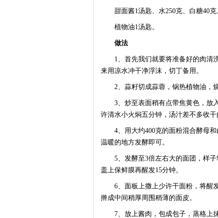
甜面酱1汤匙、水250克、白糖40克
植物油1汤匙。
做法
1、首先我们就要将准备好的肉清洗
来用凉水冲干净浮沫，切丁备用。
2、蒜籽切成蒜蓉，锅热植物油，烧
3、炒至表面稍有点带焦黄色，放入
许清水小火焖五分钟，汤汁差不多收干
4、用大约400克的面粉混合酵母和
温暖的地方发酵即可。
5、发酵至3倍左右大的面团，样子较
盖上保鲜膜再醒发15分钟。
6、面板上撒上少许干面粉，将醒发后
擀成中间稍厚周围稍薄的面皮。
7、放上酱肉，包成包子，蒸格上抹上油