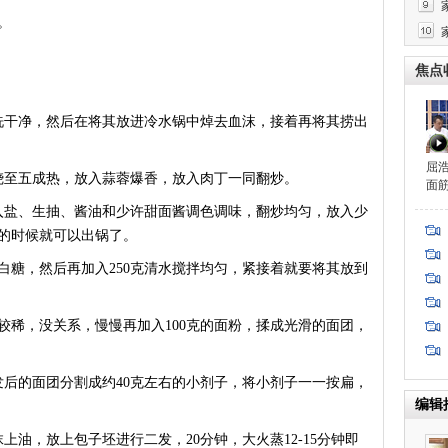
。
焦点
干净，然后在将其放进冷水锅中焯去血沫，接着再将其捞出
屈
至五成热，放入蒜蓉爆香，放入肉丁一同翻炒。
面
盐、生抽、酱油和少许甜面酱调色调味，翻炒均匀，放入少
的时候就可以出锅了。
白糖，然后再加入250克清水搅拌均匀，紧接着就要将其放到
稀，没关系，慢慢再加入100克的面粉，揉成光滑的面团，
的面团分割成约40克左右的小剂子，将小剂子一一按扁，
编辑
，放上包子坯进行二发，20分钟，大火蒸12-15分钟即