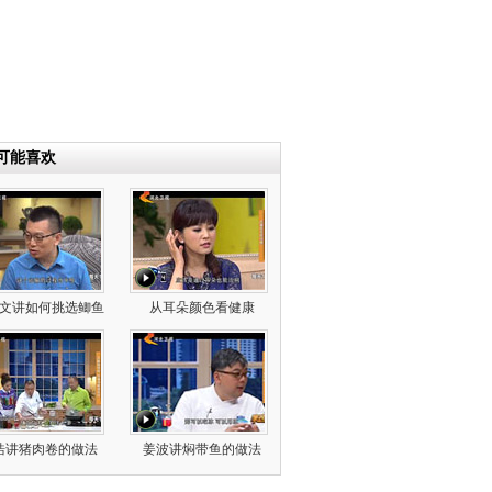
可能喜欢
文讲如何挑选鲫鱼
从耳朵颜色看健康
浩讲猪肉卷的做法
姜波讲焖带鱼的做法