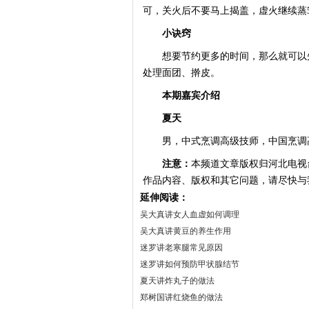
可，关火后不要马上揭盖，虚火继续蒸
小诀窍
想要节约更多的时间，那么就可以先
处理面团、擀皮。
本期嘉宾介绍
夏天
男，中式烹调高级技师，中国烹调
注意：
本频道文章版权归河北电视
作品内容、版权和其它问题，请尽快与
延伸阅读：
吴大真讲女人血虚如何调理
吴大真讲黄豆的养生作用
迷罗讲老寒腿常见原因
迷罗讲如何预防甲状腺结节
夏天讲炸丸子的做法
郑树国讲红烧鱼的做法