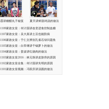
小霞讲糖醋丸子秘笈
夏天讲鲜甜鸡汤的做法
161109家政女皇：何计国讲改变进食控制血糖
161107家政女皇：吴大真讲土豆也能防病
161106家政女皇：于仁文辨别孔雀石绿问题鱼
161105家政女皇：白常继讲干锅萝卜的做法
161104家政女皇：姜波讲红烧肉的做法
161103家政女皇2016：林元珠讲皮肤痒的原因
161102家政女皇全集：何计国讲失明的原因
161101家政女皇视频：冯双庆讲汤圆的做法