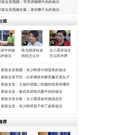
家政女皇视频：常亮讲咖喱牛肉的做法
家政女皇视频全集：迷你狮子头的做法
收藏
浩讲牛肉烧
陈允斌讲桂皮
左小霞讲花生
筋的做法
肉桂怎么分
怎么吃补脾
家政女皇视频：张少刚讲什锦茄鱼的做法
家政女皇节目：白常继讲外酥里嫩豆渣丸子
家政女皇：王福印讲跷二郎腿的危害有哪些
家政女皇：秦启东讲韩式酱牛肉的做法
家政女皇全集：左小霞讲如何挑选花生
家政女皇：张少刚讲茄子肉丁卤新做法
推荐