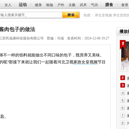
运动
膳食
人
女人
健身
瑜伽
户外
太极
武术
气功
食谱
热搜：
养生堂视频
养生堂悦
天讲酱肉包子的做法
播放
江苏民福康科技股份有限公司
责编：马瑞
发表时间：2024-12-06 19:27
不一样的馅料就能做出不同口味的包子，既营养又美味。
的呢?那接下来就让我们一起随着河北卫视
家政女皇视频
节目
茶匙。