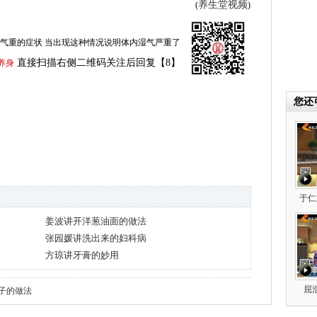
养生堂视频
(
)
气重的症状 当出现这种情况说明体内湿气严重了
直接扫描右侧二维码关注后回复【8】
养身
您还
于仁
姜波讲开洋葱油面的做法
张园媛讲洗出来的妇科病
方琼讲牙膏的妙用
屈
子的做法