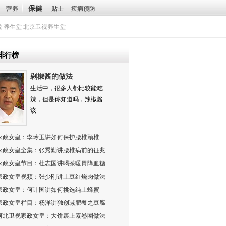
保健
营养
贴士
疾病预防
悦
养生堂
北京卫视养生堂
排行榜
剁椒酱的做法
生活中，很多人都比较能吃
辣，但是你知道吗，辣椒酱
该...
家政女皇：李玲玉讲如何保护腰椎颈椎
家政女皇全集：张秀勤讲腰椎病前的征兆
家政女皇节目：杜志国讲喝茶暖胃降血糖
家政女皇视频：张少刚讲土豆红烧肉做法
家政女皇：何计国讲如何挑选纯土蜂蜜
家政女皇栏目：杨洋讲独创减肥餐之豆腐
河北卫视家政女皇：大饼裹上素卷圈做法