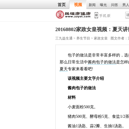
首页
视频
新闻
曝光
问答
男
20160802家政女皇视频：夏
三九益生通
>
养生节目
>
家政女皇
图文作者：
包子的做法是非常丰富多样的，选择
那么日常生活中
酱肉包子的做法
是怎样
夏天
专家来看看吧!
该视频主要文字介绍
酱肉包子的做法
材料
小麦面粉500克。
猪肉500克、酵母粉5克、食盐1/2
酱油1汤匙、蒜2瓣、生抽1汤匙。