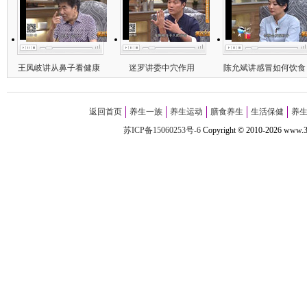
王凤岐讲从鼻子看健康
迷罗讲委中穴作用
陈允斌讲感冒如何饮食
返回首页
养生一族
养生运动
膳食养生
生活保健
养
苏ICP备15060253号-6
Copyright
©
2010-
2026 w