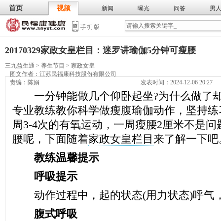
首页
视频
新闻
曝光
问答
男
膳食
保
武术
气功
食谱
营养
20170329家政女皇栏目：迷罗讲瑜伽5分钟可瘦腰
三九益生通
>
养生节目
>
家政女皇
图文作者：
江苏民福康科技股份有限公司
责编：陈娟
发表时间：2024-12-06 20:27
一分钟能做几个仰卧起坐?为什么做了却
专业教练教你科学做瘦腹瑜伽动作，坚持练
周3-4次的有氧运动，一周瘦腰2厘米不是问
腰呢，下面随着
家政女皇栏目
来了解一下吧
教练温馨提示
呼吸提示
动作过程中，起的状态(用力状态)呼气
腹式呼吸