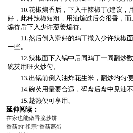
10.花椒煸香后，下入干辣椒丁(建议，
好，此种辣椒短粗，用油煸过后会很香，而
煸香后下入少许葱姜煸香。
11.然后倒入滑好的鸡丁撒入少许辣椒面
一些。
12.辣椒面下入锅中后同鸡丁一同翻炒数
碗芡用旺火炒匀。
13.出锅前倒入油炸花生米，翻炒均匀便
14.碗芡用量要合适，码盘后盘中见油不
15.趁热便可享用。
延伸阅读：
在家也能做香脆炒饼
香菇的“祖宗”香菇蒸蛋