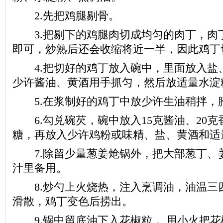
2.先把鸡腿剔骨。
3.把剔下的鸡腿肉切成均匀的肉丁，肉
即可，炒熟后还会收缩将近一半，因此鸡丁
4.把切好的鸡丁放入碗中，里面放入盐
少许酱油、黄酒用手抓匀，然后放适量水淀
5.在浆制好的鸡丁中放少许生油稍拌，腌
6.勾兑碗芡，碗中放入15克酱油、20克
糖，再放入少许鸡粉或味精、盐、黄酒和适
7.除留少量葱姜炝锅外，把大部葱丁、
汁里备用。
8.炒勺上火烧热，注入烹调油，油温三
滑散，鸡丁变色后捞出。
9.锅中留底油下入花椒粒， 用小火把花