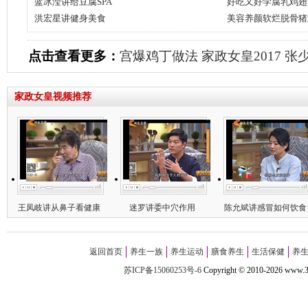
蓝冰滢讲给豆腐SPA
好吃又好学腐乳鸡翅
洪宏星讲健身美食
美容养颜软烂脱骨猪
点击查看更多：
宫爆鸡丁做法
家政女皇2017
张
家政女皇视频推荐
王凤岐讲从鼻子看健康
迷罗讲委中穴作用
陈允斌讲感冒如何饮食
返回首页
养生一族
养生运动
膳食养生
生活保健
养
苏ICP备15060253号-6
Copyright
©
2010-
2026 w