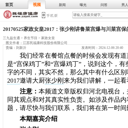
首页
视频
新闻
曝光
问答
男
膳食
保
武术
气功
食谱
营养
20170525家政女皇2017：张少刚讲鲁菜宫爆与川菜宫
三九益生通
>
养生节目
>
家政女皇
图文作者：
江苏民福康科技股份有限公司
责编：刘新沂
发表时间：2024-12-06 20:40
我们经常在餐馆点餐的时候会发现有道
是“宫保鸡丁”和“宫爆鸡丁”，说到这个，
字的不同，其实不然，那么其中有什么区别
2017
邀请大厨
张少刚
来为我们讲解，一起看
注意：
本频道文章版权归河北电视台，
同其观点和对其真实性负责。如涉及作品内
题，请尽快与我们联系，我们将在第一时间
本期嘉宾介绍