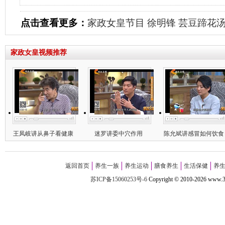
点击查看更多：
家政女皇节目
徐明锋
芸豆蹄花
家政女皇视频推荐
王凤岐讲从鼻子看健康
迷罗讲委中穴作用
陈允斌讲感冒如何饮食
返回首页
养生一族
养生运动
膳食养生
生活保健
养
苏ICP备15060253号-6
Copyright
©
2010-
2026 w