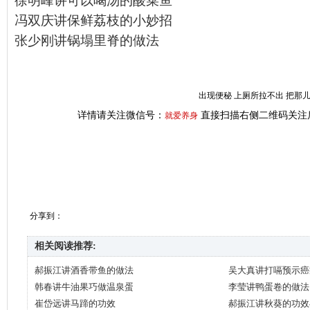
徐明峰讲可以喝汤的酸菜鱼
冯双庆讲保鲜荔枝的小妙招
张少刚讲锅塌里脊的做法
出现便秘 上厕所拉不出 把那
详情请关注微信号：
直接扫描右侧二维码关注
就爱养身
分享到：
相关阅读推荐:
郝振江讲酒香带鱼的做法
吴大真讲打嗝预示癌
韩春讲牛油果巧做温泉蛋
李莹讲鸭蛋卷的做法
崔岱远讲马蹄的功效
郝振江讲秋葵的功效