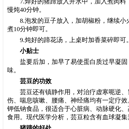
7.焯好的猪蹄放入开水中，加入煮肉料
慢炖40分钟。
8.泡发的豆子放入，加胡椒粉，继续小火
煮10分钟即可。
9.炖好的蹄花汤，上桌时加香菜碎即可
小贴士
盐要后加，加早了易使蛋白质过早凝固
味。
芸豆的功效
芸豆还有镇静作用，对治疗虚寒呃逆、
伤、喘息咳嗽、腰痛、神经痛均有一定疗效
钾低钠食品，很适合于心脏病、动脉硬化、
食用。现代医学分析，芸豆粒含有血球凝集
猪蹄的好处