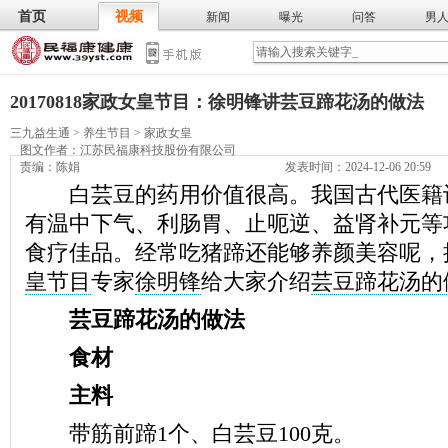
首页
视频
新闻
曝光
问答
男
膳食
保
武术
气功
食谱
营养
20170818家政女皇节目：徐明锋讲芸豆蹄花汤的做法
三九益生通
>
养生节目
>
家政女皇
图文作者：
江苏民福康科技股份有限公司
责编：陈娟
发表时间：2024-12-06 20:59
白芸豆的药用价值很高。我国古代医籍
有温中下气、利肠胃、止呃逆、益肾补元等
食疗佳品。经常吃猪蹄还能够养颜美容呢，
皇节目
专家
徐明锋
给大家介绍
芸豆蹄花汤的
芸豆蹄花汤的做法
食材
主料
带筋前蹄1个、白芸豆100克。