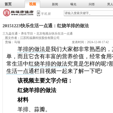
首页
视频
新闻
曝光
问答
男
膳食
保
武术
气功
食谱
营养
20151223快乐生活一点通：红烧羊排的做法
三九益生通
>
养生节目
>
北京电视台快乐生活一点通
图文作者：
江苏民福康科技股份有限公司
责编：马瑞
发表时间：2024-12-06 17:42
羊排的做法
是我们大家都非常熟悉的，
单，而且它含有丰富的营养价值，经常食用
常生活中
红烧羊排的做法
究竟是怎样的呢?
生活一点通
栏目视频一起来了解一下吧!
该视频主要文字介绍：
红烧羊排的做法
材料
羊排、蒜瓣。