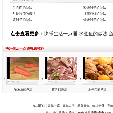
牛肉面的做法
酱烧肘子的做法
红烧猪蹄的做法
挂面煎饼的做法
酱肘子的做法
锅烧肘子的做法
点击查看更多：
快乐生活一点通
水煮鱼的做法
快乐生活一点通视频推荐
一锅焖鱼的做法
排骨的做法
焖牛肉的做法
返回首页
养生一族
养生运动
膳食养生
生活保健
养
苏ICP备15060253号-6
Copyright
©
2010-
2026 w