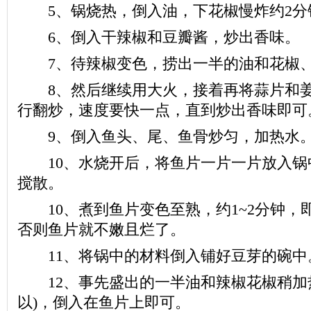
5、锅烧热，倒入油，下花椒慢炸约2分
6、倒入干辣椒和豆瓣酱，炒出香味。
7、待辣椒变色，捞出一半的油和花椒、
8、然后继续用大火，接着再将蒜片和姜
行翻炒，速度要快一点，直到炒出香味即可
9、倒入鱼头、尾、鱼骨炒匀，加热水
10、水烧开后，将鱼片一片一片放入锅
搅散。
10、煮到鱼片变色至熟，约1~2分钟，
否则鱼片就不嫩且烂了。
11、将锅中的材料倒入铺好豆芽的碗中
12、事先盛出的一半油和辣椒花椒稍加热
以)，倒入在鱼片上即可。