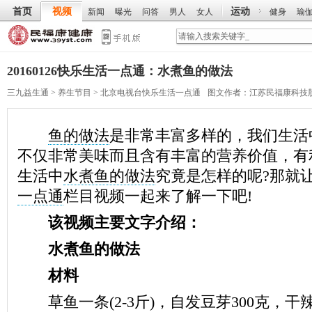
首页
视频
运动
新闻
曝光
问答
男人
女人
健身
瑜
20160126快乐生活一点通：水煮鱼的做法
三九益生通
>
养生节目
>
北京电视台快乐生活一点通
图文作者：
江苏民福康科技
鱼的做法
是非常丰富多样的，我们生活
不仅非常美味而且含有丰富的营养价值，有
生活中
水煮鱼的做法
究竟是怎样的呢?那就
一点通
栏目视频一起来了解一下吧!
该视频主要文字介绍：
水煮鱼的做法
材料
草鱼一条(2-3斤)，自发豆芽300克，干辣