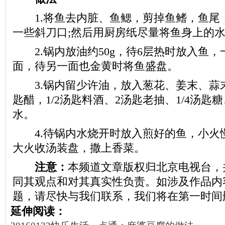
1.将鱼去内脏、鱼鳃，剪掉鱼鳍，鱼尾
一些斜刀口;然后用厨房纸尽量将鱼身上的
2.锅内放油约50g，待6层热时放入鱼，
面，待另一面也金黄时将鱼盛盘。
3.锅内留少许油，放入葱花、姜末、蒜末
匙醋，1/2汤匙料酒、2汤匙老抽、1/4汤匙
水。
4.待锅内水烧开时放入煎好的鱼，小火
大火收汤装盘，撒上香菜。
注意：
本频道文章版权归北京电视台，
同其观点和对其真实性负责。如涉及作品内
题，请尽快与我们联系，我们将在第一时间
延伸阅读：