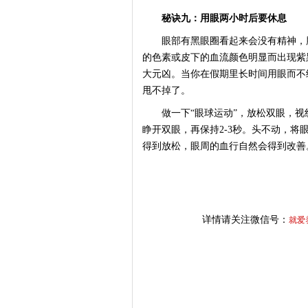
秘诀九：用眼两小时后要休息
眼部有黑眼圈看起来会没有精神，脸
的色素或皮下的血流颜色明显而出现紫
大元凶。当你在假期里长时间用眼而不
甩不掉了。
做一下“眼球运动”，放松双眼，视线
睁开双眼，再保持2-3秒。头不动，将
得到放松，眼周的血行自然会得到改善
详情请关注微信号：
就爱