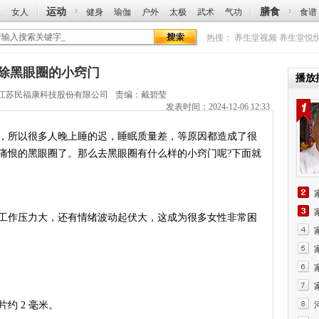
运动
膳食
人
女人
健身
瑜伽
户外
太极
武术
气功
食谱
热搜：
养生堂视频
养生堂悦
：去除黑眼圈的小窍门
播放
江苏民福康科技股份有限公司
责编：戴碧莹
发表时间：2024-12-06 12:33
所以很多人晚上睡的迟，睡眠质量差，等原因都造成了很
痛恨的黑眼圈了。那么去黑眼圈有什么样的小窍门呢?下面就
作压力大，还有情绪波动起伏大，这成为很多女性非常困
 2 毫米。