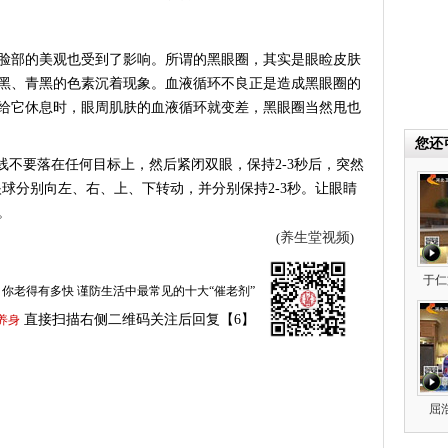
部的美观也受到了影响。所谓的黑眼圈，其实是眼睑皮肤
黑、青黑的色素沉着现象。血液循环不良正是造成黑眼圈的
给它休息时，眼周肌肤的血液循环就变差，黑眼圈当然甩也
您还
不要落在任何目标上，然后紧闭双眼，保持2-3秒后，突然
眼球分别向左、右、上、下转动，并分别保持2-3秒。让眼睛
。
养生堂视频
(
)
于仁
你老得有多快 谨防生活中最常见的十大“催老剂”
直接扫描右侧二维码关注后回复【6】
养身
屈