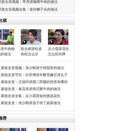
家政女皇视频：常亮讲咖喱牛肉的做法
家政女皇视频全集：迷你狮子头的做法
收藏
浩讲牛肉烧
陈允斌讲桂皮
左小霞讲花生
筋的做法
肉桂怎么分
怎么吃补脾
家政女皇视频：张少刚讲什锦茄鱼的做法
家政女皇节目：白常继讲外酥里嫩豆渣丸子
家政女皇：王福印讲跷二郎腿的危害有哪些
家政女皇：秦启东讲韩式酱牛肉的做法
家政女皇全集：左小霞讲如何挑选花生
家政女皇：张少刚讲茄子肉丁卤新做法
推荐