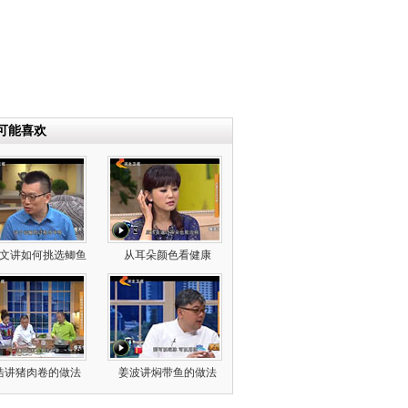
可能喜欢
文讲如何挑选鲫鱼
从耳朵颜色看健康
浩讲猪肉卷的做法
姜波讲焖带鱼的做法