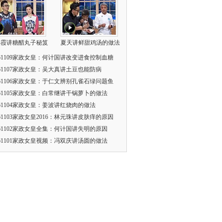
小霞讲糖醋丸子秘笈
夏天讲鲜甜鸡汤的做法
161109家政女皇：何计国讲改变进食控制血糖
161107家政女皇：吴大真讲土豆也能防病
161106家政女皇：于仁文辨别孔雀石绿问题鱼
161105家政女皇：白常继讲干锅萝卜的做法
161104家政女皇：姜波讲红烧肉的做法
161103家政女皇2016：林元珠讲皮肤痒的原因
161102家政女皇全集：何计国讲失明的原因
161101家政女皇视频：冯双庆讲汤圆的做法