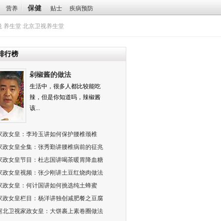
保健
营养
贴士
疾病预防
悦
养生堂
北京卫视养生堂
排行榜
剁椒酱的做法
生活中，很多人都比较能吃
辣，但是你知道吗，辣椒酱
该...
家政女皇：李玲玉讲如何保护腰椎颈椎
家政女皇全集：张秀勤讲腰椎病前的征兆
家政女皇节目：杜志国讲喝茶暖胃降血糖
家政女皇视频：张少刚讲土豆红烧肉做法
家政女皇：何计国讲如何挑选纯土蜂蜜
家政女皇栏目：杨洋讲独创减肥餐之豆腐
河北卫视家政女皇：大饼裹上素卷圈做法