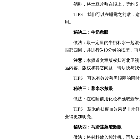
躺卧，将土豆片敷在眼上，等约 5 
TIPS：我们可以在睡觉之前敷，这
用。
秘诀二：牛奶敷眼
做法：取一定量的牛奶和水一起混合
眼部四周，并进行5-10分钟的按摩，
注意
：本频道文章版权归河北卫视
品内容、版权和其它问题，请尽快与我
TIPS：可以有效改善黑眼圈的同时
秘诀三：薏米水敷眼
做法：在临睡前用化妆棉蘸取薏米
TIPS：薏米的祛瘀血效果是非常好
变得更加明亮。
秘诀四：马蹄莲藕渣敷眼
做法：将材料放入榨汁机，再加 2 杯