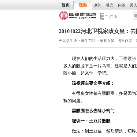
首页
视频
新闻
曝光
问答
男
20101022河北卫视家政女皇
三九益生通
>
养生节目
>
家政女皇
图文作者：
现在人们的生活压力大，工作紧张，
多人的眼脸下是一片乌青。这就是人们
随小编一起来学一学吧。
该视频主要文字介绍：
有很多女性都有黑眼圈，多是因为工
扰的问题。
黑眼圈怎么去除小窍门
秘诀一：土豆片敷眼
做法：刮土豆皮，然后清洗，切厚片约