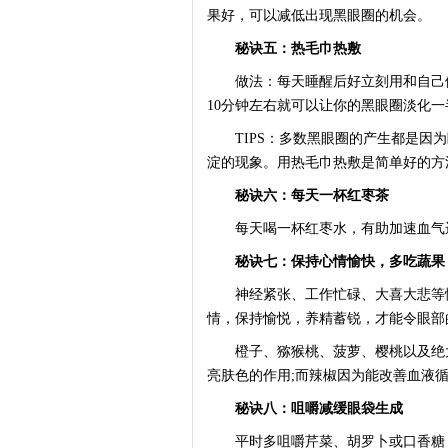
果好，可以减低出现黑眼圈的机会。
秘诀五：热毛巾热敷
做法：每天睡醒后好立刻用和自己体
10分钟左右就可以让你的黑眼圈淡化一
TIPS：多数黑眼圈的产生都是因为
淀的现象。用热毛巾热敷是简单好的方
秘诀六：每天一杯红枣茶
每天喝一杯红枣水，有助加速血气运
秘诀七：保持心情愉快，多吃蔬果
神经紧张、工作忙碌、大喜大悲等情
情，保持愉悦，养精蓄锐，才能令眼部
橙子、猕猴桃、菠萝、樱桃以及绝大
亮肤色的作用;而辣椒因为能改善血液
秘诀八：咀嚼减缓眼袋生成
平时多咀嚼芹菜、胡罗卜或口香糖，