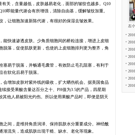
有关，含量越低，皮肤越易老化，面部的皱纹也越多。Q10
Q10即能量代谢会有所增强，清除自由基，缓解皱纹加重。
，让细胞加速新陈代谢，有很好的保湿去皱效果。
左
20
能快速渗透皮肤。少角质细胞间的桥粒连接，增进上皮细
20
胞脱落，促使肌肤更新，也使的上皮细胞排列更为整齐，角
20
20
20
塞易于脱落，并畅通毛囊管，有效防止毛孔阻塞，有利于
20
痘在软化后易于脱落。
20
会增加皮肤对紫外线的吸收，扩大晒伤机会。据美国食品
20
连续接受果酸含量达百分之十、PH值为3.5的产品，四星期
，较其他人易被阳光灼伤。所以使用果酸产品时，即便是阴天
之间，是维持角质润泽、保持肌肤水分重要成分。神经酰
逐渐流失，造成肌肤出现干糙、缺水、老化等现象。