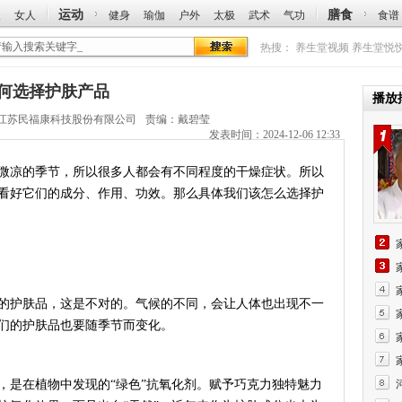
运动
膳食
人
女人
健身
瑜伽
户外
太极
武术
气功
食谱
热搜：
养生堂视频
养生堂悦
：如何选择护肤产品
播放
江苏民福康科技股份有限公司
责编：戴碧莹
发表时间：2024-12-06 12:33
凉的季节，所以很多人都会有不同程度的干燥症状。所以
看好它们的成分、作用、功效。那么具体我们该怎么选择护
护肤品，这是不对的。气候的不同，会让人体也出现不一
们的护肤品也要随季节而变化。
是在植物中发现的“绿色”抗氧化剂。赋予巧克力独特魅力