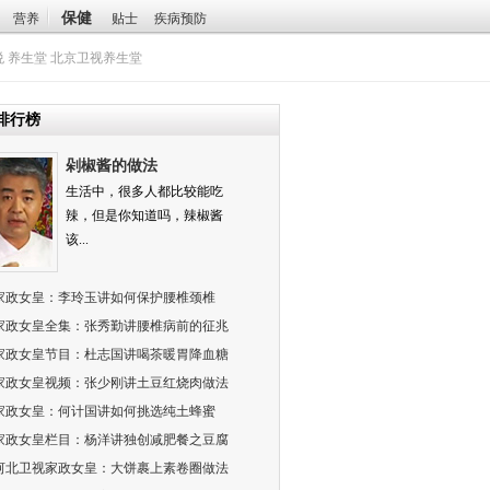
保健
营养
贴士
疾病预防
悦
养生堂
北京卫视养生堂
排行榜
剁椒酱的做法
生活中，很多人都比较能吃
辣，但是你知道吗，辣椒酱
该...
家政女皇：李玲玉讲如何保护腰椎颈椎
家政女皇全集：张秀勤讲腰椎病前的征兆
家政女皇节目：杜志国讲喝茶暖胃降血糖
家政女皇视频：张少刚讲土豆红烧肉做法
家政女皇：何计国讲如何挑选纯土蜂蜜
家政女皇栏目：杨洋讲独创减肥餐之豆腐
河北卫视家政女皇：大饼裹上素卷圈做法