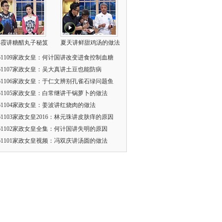
小霞讲糖醋丸子秘笈
夏天讲鲜甜鸡汤的做法
161109家政女皇：何计国讲改变进食控制血糖
161107家政女皇：吴大真讲土豆也能防病
161106家政女皇：于仁文辨别孔雀石绿问题鱼
161105家政女皇：白常继讲干锅萝卜的做法
161104家政女皇：姜波讲红烧肉的做法
161103家政女皇2016：林元珠讲皮肤痒的原因
161102家政女皇全集：何计国讲失明的原因
161101家政女皇视频：冯双庆讲汤圆的做法