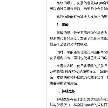
皱纹的增加、皮肤的老化与Q10含量
可以通过口服来摄取，当细胞中含足够
这种物质能有效减少人皮肤上的细纹
5、果酸
果酸的细小分子有着超强的渗透力，
胞新陈代谢的速度，加速了老化角质细
质层于是变得光滑而细致。
同时，果酸还能让毛孔周围的角化栓
皮质顺利排出，同时也使得已生成的痘
有调查表明，使用含果酸的护肤品，
及药物管理局(FDA)的研究显示，如果
后，皮肤的抗紫外线能力会减少18%
也要涂擦防晒用品。
6、神经酰胺
神经酰胺存在于肌肤角质细胞与细胞
胺与胶原蛋白一样会随着年龄的成长而