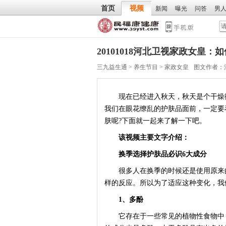
首页
视频
新闻
曝光
问答
男
20101018河北卫视家政女皇
三九益生通
>
养生节目
>
家政女皇
图文作者：
现在已经进入秋天，秋天是个干燥微
我们在眼花缭乱的护肤品面前，一定要
肤呢?下面就一起来了解一下吧。
该视频主要文字介绍：
换季选择护肤品必识6大成分
很多人在换季的时候还是使用原来的
样的反应。所以为了适应这种变化，我
1、多酚
它存在于一些常见的植物性食物中，