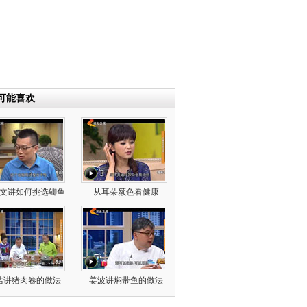
可能喜欢
文讲如何挑选鲫鱼
从耳朵颜色看健康
浩讲猪肉卷的做法
姜波讲焖带鱼的做法