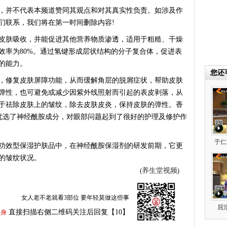
，并不代表本频道赞同其观点和对其真实性负责。如涉及作
们联系，我们将在第一时间删除内容!
肤吸收，并能促进其他营养物质渗透，适用于粗糙、干燥
效率为80%。通过氢键形成层状结构的分子复合体，促进表
的能力。
您还
修复皮肤屏障功能，从而缓解角层的脱屑症状，帮助皮肤
弹性，也可避免或减少因紫外线照射而引起的表皮剥落，从
于祛除皮肤上的皱纹，除去皮肤皮炎，保持皮肤的弹性。香
霜优选了神经酰胺成分，对眼部问题起到了很好的护理及修护作
于仁
效型保湿护肤品中，在神经酰胺保湿剂的研发前期，它更
的皱纹状况。
养生堂视频
(
)
女人老不老就看3部位 要年轻莫做这些事
屈
直接扫描右侧二维码关注后回复【10】
养身