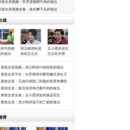
家政女皇视频：常亮讲咖喱牛肉的做法
家政女皇视频全集：迷你狮子头的做法
收藏
浩讲牛肉烧
陈允斌讲桂皮
左小霞讲花生
筋的做法
肉桂怎么分
怎么吃补脾
家政女皇视频：张少刚讲什锦茄鱼的做法
家政女皇节目：白常继讲外酥里嫩豆渣丸子
家政女皇：王福印讲跷二郎腿的危害有哪些
家政女皇：秦启东讲韩式酱牛肉的做法
家政女皇全集：左小霞讲如何挑选花生
家政女皇：张少刚讲茄子肉丁卤新做法
推荐