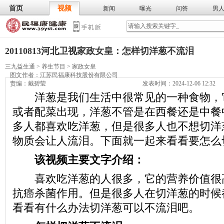
首页
视频
新闻
曝光
问答
男
膳食
保
武术
气功
食谱
营养
20110813河北卫视家政女皇：怎样切洋葱不流泪
三九益生通
>
养生节目
>
家政女皇
图文作者：
江苏民福康科技股份有限公司
责编：戴碧莹
发表时间：2024-12-06 12:32
洋葱是我们生活中很常见的一种食物，
或者配菜出现，洋葱不管是在西餐还是中餐
多人都喜欢吃洋葱，但是很多人也不想切洋
物质会让人流泪。下面就一起来看看要怎么
该视频主要文字介绍：
喜欢吃洋葱的人很多，它的营养价值很
抗癌杀菌作用。但是很多人在切洋葱的时候
看看有什么办法切洋葱可以不流泪吧。