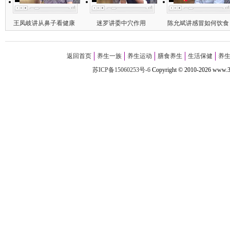
王凤岐讲从鼻子看健康
迷罗讲委中穴作用
陈允斌讲感冒如何饮食
返回首页
养生一族
养生运动
膳食养生
生活保健
养
苏ICP备15060253号-6
Copyright
©
2010-
2026 w