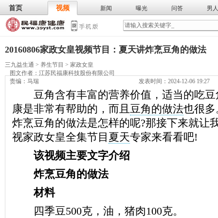
首页
视频
新闻
曝光
问答
男
膳食
保
武术
气功
食谱
营养
20160806家政女皇视频节目：夏天讲炸烹豆角的做法
三九益生通
>
养生节目
>
家政女皇
图文作者：
江苏民福康科技股份有限公司
责编：马瑞
发表时间：2024-12-06 19:27
豆角含有丰富的营养价值，适当的吃豆
康是非常有帮助的，而且
豆角的做法
也很多
炸烹豆角的做法是怎样的呢?那接下来就让
视家政女皇全集节目
夏天
专家来看看吧!
该视频主要文字介绍
炸烹豆角的做法
材料
四季豆500克，油，猪肉100克。