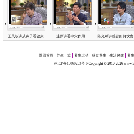
王凤岐讲从鼻子看健康
迷罗讲委中穴作用
陈允斌讲感冒如何饮食
返回首页
养生一族
养生运动
膳食养生
生活保健
养
苏ICP备15060253号-6
Copyright
©
2010-
2026 w