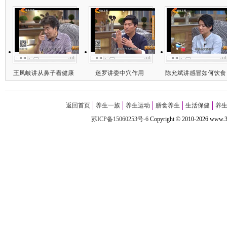
王凤岐讲从鼻子看健康
迷罗讲委中穴作用
陈允斌讲感冒如何饮食
返回首页
养生一族
养生运动
膳食养生
生活保健
养
苏ICP备15060253号-6
Copyright
©
2010-
2026 w