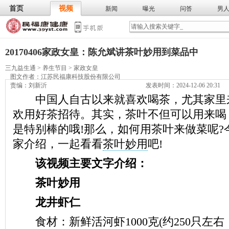
首页
视频
新闻
曝光
问答
男
膳食
保
武术
气功
食谱
营养
20170406家政女皇：陈允斌讲茶叶妙用到菜品中
三九益生通
>
养生节目
>
家政女皇
图文作者：
江苏民福康科技股份有限公司
责编：刘新沂
发表时间：2024-12-06 20:31
中国人自古以来就喜欢喝茶，尤其家里
欢用好茶招待。其实，茶叶不但可以用来喝
是特别棒的哦!那么，如何用茶叶来做菜呢?
家介绍，一起看看
茶叶妙用
吧!
该视频主要文字介绍：
茶叶妙用
龙井虾仁
食材：新鲜活河虾1000克(约250只左右