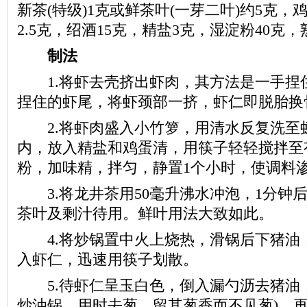
新茶(特级)1克或鲜茶叶(一芽二叶)约5克
2.5克，绍酒15克，精盐3克，湿淀粉40克，
制法
1.将虾去壳挤出虾肉，其方法是一手捏
捏住的虾尾，将虾颈部一挤，虾仁即脱胎换
2.将虾肉盛入小竹箩，用清水反复洗至
内，放入精盐和鸡蛋清，用筷子轻轻搅拌至
粉，加味精，拌匀，静置1个小时，使调料
3.将龙井茶用50毫升沸水冲泡，1分钟后
茶叶及剩汁待用。鲜叶用法大致如此。
4.将炒锅置中火上烧热，滑锅后下猪油
入虾仁，迅速用筷子划散。
5.待虾仁呈玉白色，倒入漏勺沥去猪油，
炒油锅，用时去葱，留其葱香而不见葱)，