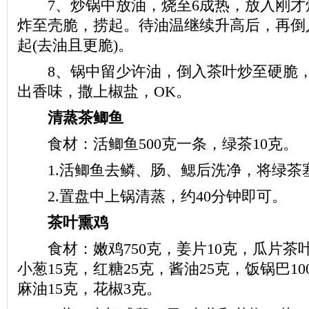
7、炒锅中放油，烧至6成热，放入刚才
炸至壳脆，捞起。待油温继续升高后，再倒
起(去油且更脆)。
8、锅中留少许油，倒入茶叶炒至硬脆，
出香味，撒上椒盐，OK。
清蒸茶鲫鱼
食材：活鲫鱼500克一条，绿茶10克。
1.活鲫鱼去鳞、肠、鳃后洗净，将绿茶
2.置盘中上锅清蒸，约40分钟即可。
茶叶熏鸡
食材：嫩鸡750克，姜片10克，瓜片茶叶
小葱15克，红糖25克，酱油25克，饭锅巴10
麻油15克，花椒3克。