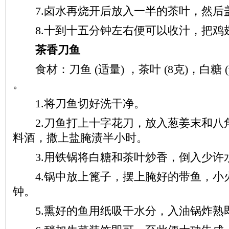
7.卤水再烧开后放入一半的茶叶，然后
8.十到十五分钟左右便可以收汁，把鸡
茶香刀鱼
食材：刀鱼 (适量) ，茶叶 (8克)，白糖 (适
。
1.将刀鱼切好洗干净。
2.刀鱼打上十字花刀，放入葱姜末和八
料酒，撒上盐腌渍半小时。
3.用铁锅将白糖和茶叶炒香，倒入少许
4.锅中放上篦子，摆上腌好的带鱼，小火
钟。
5.熏好的鱼用纸吸干水分，入油锅炸熟