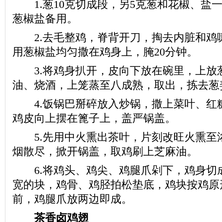
1.葱10克切成段，另5克葱和花椒、盐
葱椒盐备用。
2.去毛整鸡，脊背开刀，掏去内脏和鸡
用葱椒盐均匀撒在鸡身上，腌20分钟。
3.将鸡身扒开，皮向下放在碗里，上放
油、烧酒，上笼蒸至八成熟，取出，拣去葱
4.饭锅巴掰碎放入炒锅，撒上菜叶、红
鸡皮向上摆在篦子上，盖严锅盖。
5.先用中火熏出茶叶，片刻改旺火熏至
烟散尽，掀开锅盖，取鸡刷上芝麻油。
6.将鸡头、鸡尖、鸡腿爪剁下，鸡身切成
宽的块，鸡骨、鸡胫拍松垫底，鸡块按鸡原
前，鸡腿爪放两边即成。
茶香卤鸡翅