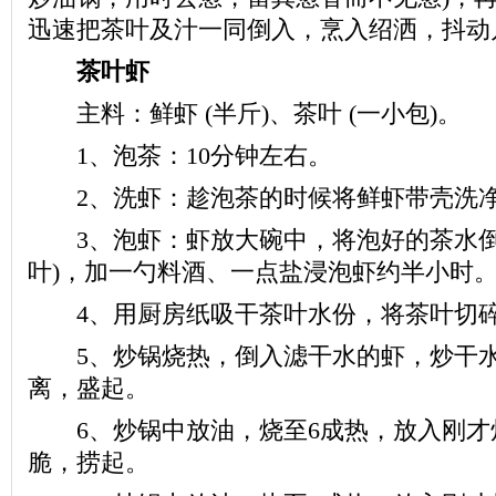
迅速把茶叶及汁一同倒入，烹入绍洒，抖动
茶叶虾
主料：鲜虾 (半斤)、茶叶 (一小包)。
1、泡茶：10分钟左右。
2、洗虾：趁泡茶的时候将鲜虾带壳洗净
3、泡虾：虾放大碗中，将泡好的茶水倒
叶)，加一勺料酒、一点盐浸泡虾约半小时
4、用厨房纸吸干茶叶水份，将茶叶切
5、炒锅烧热，倒入滤干水的虾，炒干水
离，盛起。
6、炒锅中放油，烧至6成热，放入刚才
脆，捞起。