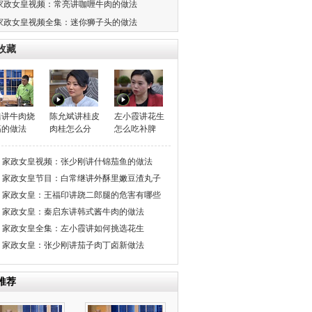
家政女皇视频：常亮讲咖喱牛肉的做法
家政女皇视频全集：迷你狮子头的做法
收藏
浩讲牛肉烧
陈允斌讲桂皮
左小霞讲花生
筋的做法
肉桂怎么分
怎么吃补脾
家政女皇视频：张少刚讲什锦茄鱼的做法
家政女皇节目：白常继讲外酥里嫩豆渣丸子
家政女皇：王福印讲跷二郎腿的危害有哪些
家政女皇：秦启东讲韩式酱牛肉的做法
家政女皇全集：左小霞讲如何挑选花生
家政女皇：张少刚讲茄子肉丁卤新做法
推荐