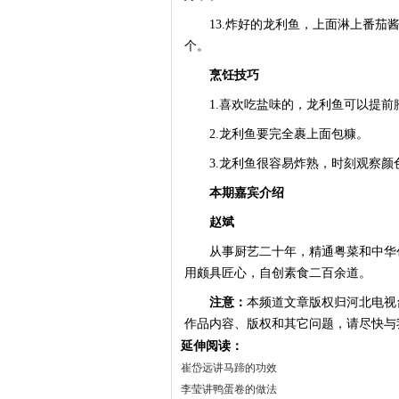
13.炸好的龙利鱼，上面淋上番茄酱
个。
烹饪技巧
1.喜欢吃盐味的，龙利鱼可以提前
2.龙利鱼要完全裹上面包糠。
3.龙利鱼很容易炸熟，时刻观察颜
本期嘉宾介绍
赵斌
从事厨艺二十年，精通粤菜和中华创意
用颇具匠心，自创素食二百余道。
注意：
本频道文章版权归河北电视
作品内容、版权和其它问题，请尽快与
延伸阅读：
崔岱远讲马蹄的功效
李莹讲鸭蛋卷的做法