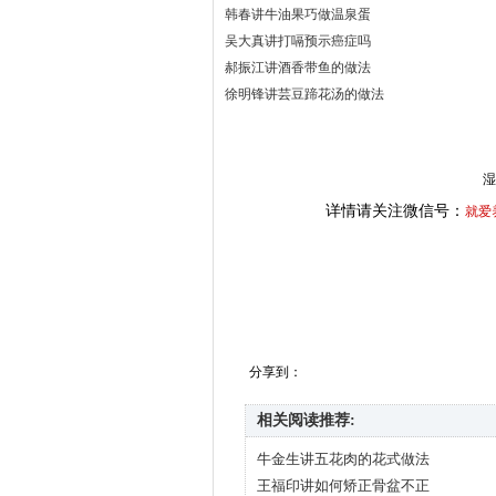
韩春讲牛油果巧做温泉蛋
吴大真讲打嗝预示癌症吗
郝振江讲酒香带鱼的做法
徐明锋讲芸豆蹄花汤的做法
湿
详情请关注微信号：
就爱
分享到：
相关阅读推荐:
牛金生讲五花肉的花式做法
王福印讲如何矫正骨盆不正