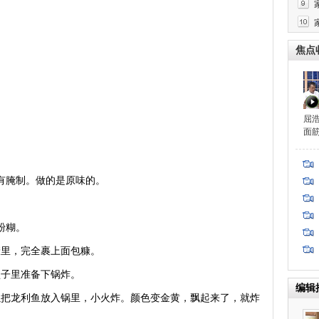
焦点
。
。
屈
面
有腌制。做的是原味的。
粉糊。
里，完全裹上面包糠。
子里准备下锅炸。
编辑
把龙利鱼放入锅里，小火炸。颜色变金黄，飘起来了，就炸