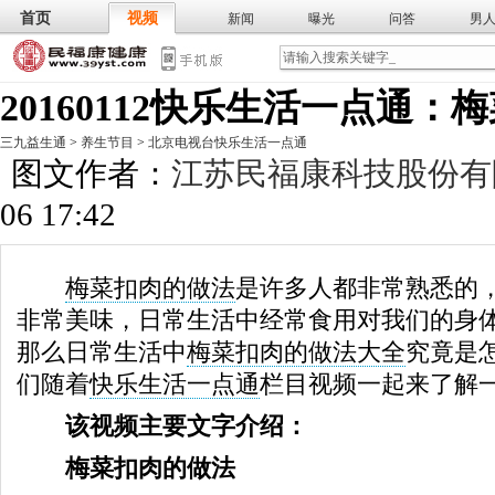
首页
视频
新闻
曝光
问答
男
膳食
保
武术
气功
食谱
营养
20160112快乐生活一点通
三九益生通
>
养生节目
>
北京电视台快乐生活一点通
图文作者：
江苏民福康科技股份有
06 17:42
梅菜扣肉的做法
是许多人都非常熟悉的
非常美味，日常生活中经常食用对我们的身
那么日常生活中
梅菜扣肉的做法大全
究竟是
们随着
快乐生活一点通
栏目视频一起来了解一
该视频主要文字介绍：
梅菜扣肉的做法