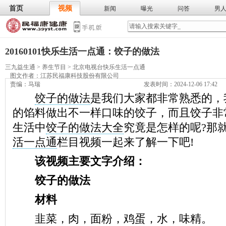
首页
视频
新闻
曝光
问答
男
膳食
保
武术
气功
食谱
营养
20160101快乐生活一点通：饺子的做法
三九益生通
>
养生节目
>
北京电视台快乐生活一点通
图文作者：
江苏民福康科技股份有限公司
责编：马瑞
发表时间：2024-12-06 17:42
饺子的做法
是我们大家都非常熟悉的，
的馅料做出不一样口味的饺子，而且饺子非
生活中
饺子的做法大全
究竟是怎样的呢?那
活一点通
栏目视频一起来了解一下吧!
该视频主要文字介绍：
饺子的做法
材料
韭菜，肉，面粉，鸡蛋，水，味精。