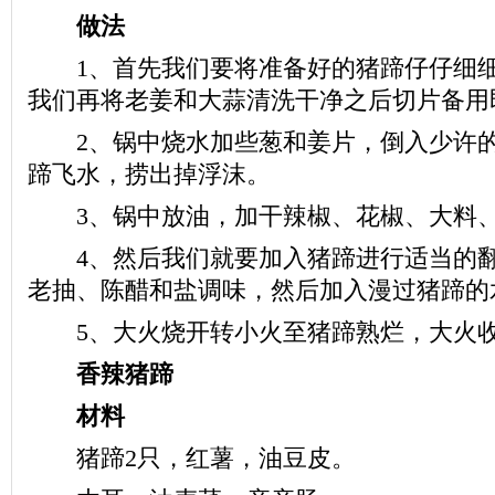
做法
1、首先我们要将准备好的猪蹄仔仔细细
我们再将老姜和大蒜清洗干净之后切片备用
2、锅中烧水加些葱和姜片，倒入少许的
蹄飞水，捞出掉浮沫。
3、锅中放油，加干辣椒、花椒、大料、
4、然后我们就要加入猪蹄进行适当的翻
老抽、陈醋和盐调味，然后加入漫过猪蹄的
5、大火烧开转小火至猪蹄熟烂，大火
香辣猪蹄
材料
猪蹄2只，红薯，油豆皮。