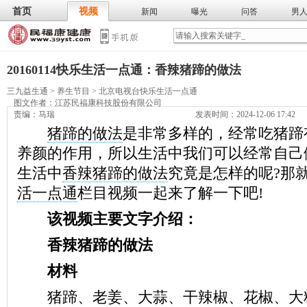
首页
视频
新闻
曝光
问答
男
膳食
保
武术
气功
食谱
营养
20160114快乐生活一点通：香辣猪蹄的做法
三九益生通
>
养生节目
>
北京电视台快乐生活一点通
图文作者：
江苏民福康科技股份有限公司
责编：马瑞
发表时间：2024-12-06 17:42
猪蹄的做法
是非常多样的，经常吃猪蹄
养颜的作用，所以生活中我们可以经常自己
生活中
香辣猪蹄的做法
究竟是怎样的呢?那
活一点通
栏目视频一起来了解一下吧!
该视频主要文字介绍：
香辣猪蹄的做法
材料
猪蹄、老姜、大蒜、干辣椒、花椒、大