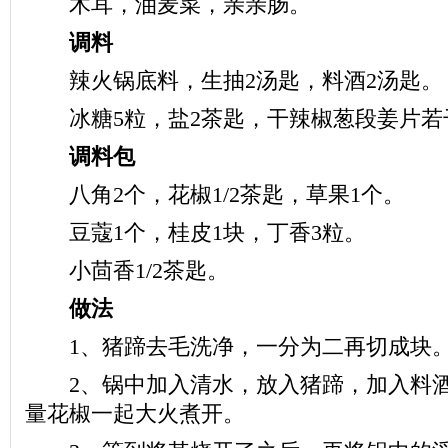
木耳，油麦菜，亲亲肠。
调料
辣火锅底料，生抽2汤匙，料酒2汤匙。
冰糖5粒，盐2茶匙，干辣椒葱段姜片若
调料包
八角2个，花椒1/2茶匙，草果1个。
豆蔻1个，桂皮1块，丁香3粒。
小茴香1/2茶匙。
做法
1、猪蹄去毛洗净，一分为二再切成块
2、锅中加入清水，放入猪蹄，加入料酒
量花椒一起大火煮开。