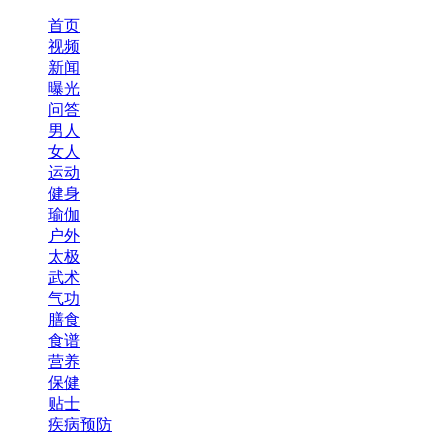
首页
视频
新闻
曝光
问答
男人
女人
运动
健身
瑜伽
户外
太极
武术
气功
膳食
食谱
营养
保健
贴士
疾病预防